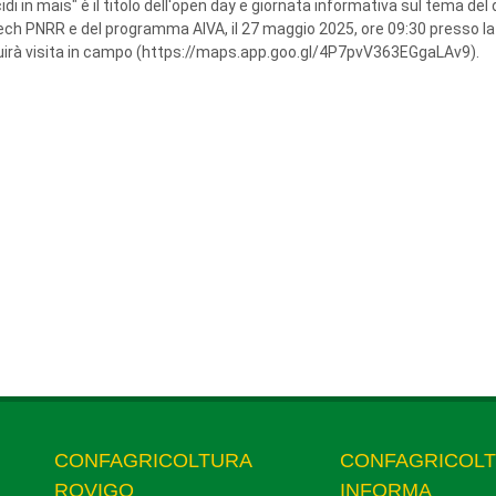
cidi in mais" è il titolo dell'open day e giornata informativa sul tema del
tech PNRR e del programma AIVA, il 27 maggio 2025, ore 09:30 presso l
eguirà visita in campo (https://maps.app.goo.gl/4P7pvV363EGgaLAv9).
CONFAGRICOLTURA
CONFAGRICOL
ROVIGO
INFORMA