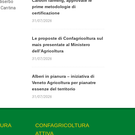
Carbon farming, approvate le
 diserbo
prime metodologie di
a Cantina
certificazione
31/07/2026
Le proposte di Confagricoltura sul
mais presentate al Ministero
dell’Agricoltura
31/07/2026
Alberi in pianura – iniziativa di
Veneto Agricoltura per pianatre
essenze del territorio
31/07/2026
TURA
CONFAGRICOLTURA
ATTIVA