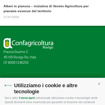
Alberi in pianura – iniziativa di Veneto Agricoltura per
pianatre essenze del territorio
31/07/2026
Piazza Duomo 2
45100 Rovigo Ro, Italy
CF 80001240292
Mappa del sito
/
Privacy Policy
/
Cookie Policy
Utilizziamo i cookie e altre
Cont
tecnologie
Noi e altre
3 terze parti
selezionate utilizziamo cookie e tecnologie simili.
CONFAGRICOLTURA
CONFAGRICOLTURA
Questi strumenti sono essenziali per garantire la fruizione dei contenuti
ROVIGO
INFORMA