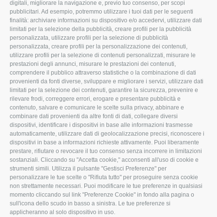
digitali, migliorare la navigazione e, previo tuo consenso, per scopi
pubblicitari. Ad esempio, potremmo utilizzare i tuoi dati per le seguenti
L'Associazione
Tecnico
finalità: archiviare informazioni su dispositivo e/o accedervi, utilizzare dati
limitati per la selezione della pubblicità, creare profili per la pubblicità
Missione e Progetto
Fiscale
personalizzata, utilizzare profili per la selezione di pubblicità
Organigramma aziendale
Lavoro
personalizzata, creare profili per la personalizzazione dei contenuti,
utilizzare profili per la selezione di contenuti personalizzati, misurare le
I Nostri Servizi
Ambiente
prestazioni degli annunci, misurare le prestazioni dei contenuti,
comprendere il pubblico attraverso statistiche o la combinazione di dati
Uffici della Sede
Associazione
provenienti da fonti diverse, sviluppare e migliorare i servizi, utilizzare dati
provinciale
limitati per la selezione dei contenuti, garantire la sicurezza, prevenire e
Le Sedi di Zona
rilevare frodi, correggere errori, erogare e presentare pubblicità e
CONFAGRICOLTURA
contenuto, salvare e comunicare le scelte sulla privacy, abbinare e
Agricoltori S.r.l.
ATTIVA
combinare dati provenienti da altre fonti di dati, collegare diversi
dispositivi, identificare i dispositivi in base alle informazioni trasmesse
Whistleblowing
Notizie in evidenza
automaticamente, utilizzare dati di geolocalizzazione precisi, riconoscere i
Confagricoltura Rovigo e
dispositivi in base a informazioni richieste attivamente. Puoi liberamente
Eventi
Agricoltori srl
prestare, rifiutare o revocare il tuo consenso senza incorrere in limitazioni
Comunicati Stampa
sostanziali. Cliccando su "Accetta cookie," acconsenti all'uso di cookie e
strumenti simili. Utilizza il pulsante "Gestisci Preferenze" per
Video
personalizzare le tue scelte o "Rifiuta tutto" per proseguire senza cookie
non strettamente necessari. Puoi modificare le tue preferenze in qualsiasi
Iscrizione Newsletter
momento cliccando sul link "Preferenze Cookie" in fondo alla pagina o
Newsletter
sull'icona dello scudo in basso a sinistra. Le tue preferenze si
applicheranno al solo dispositivo in uso.
Archivio Periodici