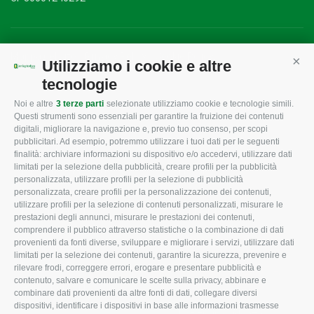
Mappa del sito
/
Privacy Policy
/
Cookie Policy
Utilizziamo i cookie e altre
Cont
tecnologie
Noi e altre
3 terze parti
selezionate utilizziamo cookie e tecnologie simili.
CONFAGRICOLTURA
CONFAGRICOLTURA
Questi strumenti sono essenziali per garantire la fruizione dei contenuti
ROVIGO
INFORMA
digitali, migliorare la navigazione e, previo tuo consenso, per scopi
pubblicitari. Ad esempio, potremmo utilizzare i tuoi dati per le seguenti
L'Associazione
Tecnico
finalità: archiviare informazioni su dispositivo e/o accedervi, utilizzare dati
limitati per la selezione della pubblicità, creare profili per la pubblicità
Missione e Progetto
Fiscale
personalizzata, utilizzare profili per la selezione di pubblicità
Organigramma aziendale
Lavoro
personalizzata, creare profili per la personalizzazione dei contenuti,
utilizzare profili per la selezione di contenuti personalizzati, misurare le
I Nostri Servizi
Ambiente
prestazioni degli annunci, misurare le prestazioni dei contenuti,
comprendere il pubblico attraverso statistiche o la combinazione di dati
Uffici della Sede
Associazione
provenienti da fonti diverse, sviluppare e migliorare i servizi, utilizzare dati
provinciale
limitati per la selezione dei contenuti, garantire la sicurezza, prevenire e
Le Sedi di Zona
rilevare frodi, correggere errori, erogare e presentare pubblicità e
CONFAGRICOLTURA
contenuto, salvare e comunicare le scelte sulla privacy, abbinare e
Agricoltori S.r.l.
ATTIVA
combinare dati provenienti da altre fonti di dati, collegare diversi
dispositivi, identificare i dispositivi in base alle informazioni trasmesse
Whistleblowing