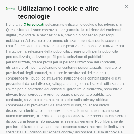
Mappa del sito
/
Privacy Policy
/
Cookie Policy
Utilizziamo i cookie e altre
Cont
tecnologie
Noi e altre
3 terze parti
selezionate utilizziamo cookie e tecnologie simili.
CONFAGRICOLTURA
CONFAGRICOLTURA
Questi strumenti sono essenziali per garantire la fruizione dei contenuti
ROVIGO
INFORMA
digitali, migliorare la navigazione e, previo tuo consenso, per scopi
pubblicitari. Ad esempio, potremmo utilizzare i tuoi dati per le seguenti
L'Associazione
Tecnico
finalità: archiviare informazioni su dispositivo e/o accedervi, utilizzare dati
limitati per la selezione della pubblicità, creare profili per la pubblicità
Missione e Progetto
Fiscale
personalizzata, utilizzare profili per la selezione di pubblicità
Organigramma aziendale
Lavoro
personalizzata, creare profili per la personalizzazione dei contenuti,
utilizzare profili per la selezione di contenuti personalizzati, misurare le
I Nostri Servizi
Ambiente
prestazioni degli annunci, misurare le prestazioni dei contenuti,
comprendere il pubblico attraverso statistiche o la combinazione di dati
Uffici della Sede
Associazione
provenienti da fonti diverse, sviluppare e migliorare i servizi, utilizzare dati
provinciale
limitati per la selezione dei contenuti, garantire la sicurezza, prevenire e
Le Sedi di Zona
rilevare frodi, correggere errori, erogare e presentare pubblicità e
CONFAGRICOLTURA
contenuto, salvare e comunicare le scelte sulla privacy, abbinare e
Agricoltori S.r.l.
ATTIVA
combinare dati provenienti da altre fonti di dati, collegare diversi
dispositivi, identificare i dispositivi in base alle informazioni trasmesse
Whistleblowing
Notizie in evidenza
automaticamente, utilizzare dati di geolocalizzazione precisi, riconoscere i
Confagricoltura Rovigo e
dispositivi in base a informazioni richieste attivamente. Puoi liberamente
Eventi
Agricoltori srl
prestare, rifiutare o revocare il tuo consenso senza incorrere in limitazioni
Comunicati Stampa
sostanziali. Cliccando su "Accetta cookie," acconsenti all'uso di cookie e