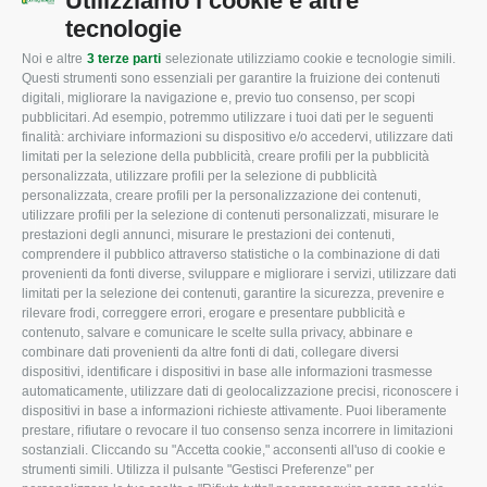
Utilizziamo i cookie e altre
tecnologie
Noi e altre
3 terze parti
selezionate utilizziamo cookie e tecnologie simili.
CONFAGRICOLTURA
CONFAGRICOLTURA
Questi strumenti sono essenziali per garantire la fruizione dei contenuti
ROVIGO
INFORMA
digitali, migliorare la navigazione e, previo tuo consenso, per scopi
pubblicitari. Ad esempio, potremmo utilizzare i tuoi dati per le seguenti
L'Associazione
Tecnico
finalità: archiviare informazioni su dispositivo e/o accedervi, utilizzare dati
limitati per la selezione della pubblicità, creare profili per la pubblicità
Missione e Progetto
Fiscale
personalizzata, utilizzare profili per la selezione di pubblicità
Organigramma aziendale
Lavoro
personalizzata, creare profili per la personalizzazione dei contenuti,
utilizzare profili per la selezione di contenuti personalizzati, misurare le
I Nostri Servizi
Ambiente
prestazioni degli annunci, misurare le prestazioni dei contenuti,
comprendere il pubblico attraverso statistiche o la combinazione di dati
Uffici della Sede
Associazione
provenienti da fonti diverse, sviluppare e migliorare i servizi, utilizzare dati
provinciale
limitati per la selezione dei contenuti, garantire la sicurezza, prevenire e
Le Sedi di Zona
rilevare frodi, correggere errori, erogare e presentare pubblicità e
CONFAGRICOLTURA
contenuto, salvare e comunicare le scelte sulla privacy, abbinare e
Agricoltori S.r.l.
ATTIVA
combinare dati provenienti da altre fonti di dati, collegare diversi
dispositivi, identificare i dispositivi in base alle informazioni trasmesse
Whistleblowing
Notizie in evidenza
automaticamente, utilizzare dati di geolocalizzazione precisi, riconoscere i
Confagricoltura Rovigo e
dispositivi in base a informazioni richieste attivamente. Puoi liberamente
Eventi
Agricoltori srl
prestare, rifiutare o revocare il tuo consenso senza incorrere in limitazioni
Comunicati Stampa
sostanziali. Cliccando su "Accetta cookie," acconsenti all'uso di cookie e
strumenti simili. Utilizza il pulsante "Gestisci Preferenze" per
Video