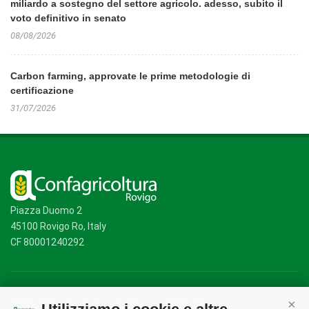
miliardo a sostegno del settore agricolo. adesso, subito il
voto definitivo in senato
08/08/2026
Carbon farming, approvate le prime metodologie di
certificazione
31/07/2026
Piazza Duomo 2
45100 Rovigo Ro, Italy
CF 80001240292
Mappa del sito
/
Privacy Policy
/
Cookie Policy
Cont