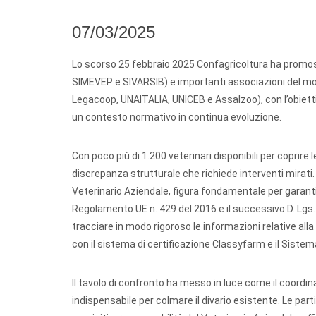
07/03/2025
Lo scorso 25 febbraio 2025 Confagricoltura ha promoss
SIMEVEP e SIVARSIB) e importanti associazioni del mondo
Legacoop, UNAITALIA, UNICEB e Assalzoo), con l’obiettivo 
un contesto normativo in continua evoluzione.
Con poco più di 1.200 veterinari disponibili per coprire 
discrepanza strutturale che richiede interventi mirati. 
Veterinario Aziendale, figura fondamentale per garantir
Regolamento UE n. 429 del 2016 e il successivo D. Lgs.
tracciare in modo rigoroso le informazioni relative alla s
con il sistema di certificazione Classyfarm e il Siste
Il tavolo di confronto ha messo in luce come il coordina
indispensabile per colmare il divario esistente. Le par