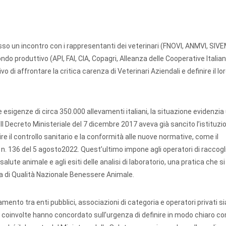
o un incontro con i rappresentanti dei veterinari (FNOVI, ANMVI, SIVE
 produttivo (API, FAI, CIA, Copagri, Alleanza delle Cooperative Italian
di affrontare la critica carenza di Veterinari Aziendali e definire il loro
le esigenze di circa 350.000 allevamenti italiani, la situazione evidenzia
Il Decreto Ministeriale del 7 dicembre 2017 aveva già sancito l’istituzi
e il controllo sanitario e la conformità alle nuove normative, come il
 n. 136 del 5 agosto2022. Quest’ultimo impone agli operatori di raccogl
alute animale e agli esiti delle analisi di laboratorio, una pratica che si
ma di Qualità Nazionale Benessere Animale.
mento tra enti pubblici, associazioni di categoria e operatori privati si
ti coinvolte hanno concordato sull’urgenza di definire in modo chiaro co