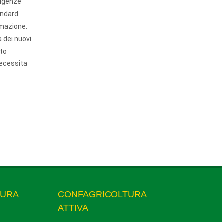
esigenze
andard
ormazione.
 dei nuovi
ato
necessita
TURA
CONFAGRICOLTURA
ATTIVA