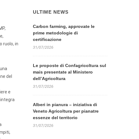
ULTIME NEWS
Carbon farming, approvate le
MP,
prime metodologie di
e,
certificazione
 ruolo, in
31/07/2026
Le proposte di Confagricoltura sul
 una
mais presentate al Ministero
one del
dell’Agricoltura
31/07/2026
iere e
 integra
Alberi in pianura – iniziativa di
Veneto Agricoltura per pianatre
essenze del territorio
a
31/07/2026
mpiti,