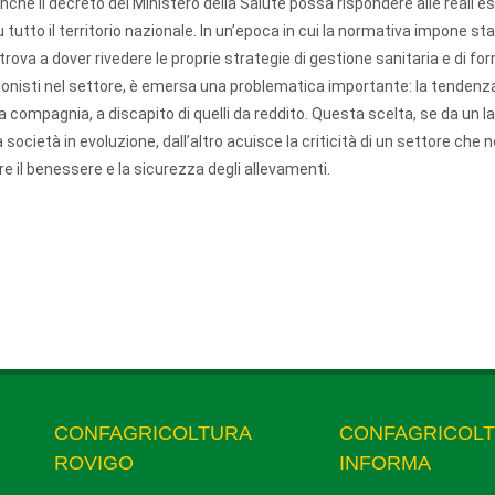
finché il decreto del Ministero della Salute possa rispondere alle reali 
tutto il territorio nazionale. In un’epoca in cui la normativa impone st
 trova a dover rivedere le proprie strategie di gestione sanitaria e di f
ionisti nel settore, è emersa una problematica importante: la tendenza
 compagnia, a discapito di quelli da reddito. Questa scelta, se da un l
società in evoluzione, dall’altro acuisce la criticità di un settore che 
re il benessere e la sicurezza degli allevamenti.
CONFAGRICOLTURA
CONFAGRICOL
ROVIGO
INFORMA