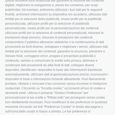
Questi strumenti sono essenziali per garantire la fruizione dei contenuti
ROVIGO
INFORMA
digitali, migliorare la navigazione e, previo tuo consenso, per scopi
pubblicitari. Ad esempio, potremmo utilizzare i tuoi dati per le seguenti
L'Associazione
Tecnico
finalità: archiviare informazioni su dispositivo e/o accedervi, utilizzare dati
limitati per la selezione della pubblicità, creare profili per la pubblicità
Missione e Progetto
Fiscale
personalizzata, utilizzare profili per la selezione di pubblicità
Organigramma aziendale
Lavoro
personalizzata, creare profili per la personalizzazione dei contenuti,
utilizzare profili per la selezione di contenuti personalizzati, misurare le
I Nostri Servizi
Ambiente
prestazioni degli annunci, misurare le prestazioni dei contenuti,
comprendere il pubblico attraverso statistiche o la combinazione di dati
Uffici della Sede
Associazione
provenienti da fonti diverse, sviluppare e migliorare i servizi, utilizzare dati
provinciale
limitati per la selezione dei contenuti, garantire la sicurezza, prevenire e
Le Sedi di Zona
rilevare frodi, correggere errori, erogare e presentare pubblicità e
CONFAGRICOLTURA
contenuto, salvare e comunicare le scelte sulla privacy, abbinare e
Agricoltori S.r.l.
ATTIVA
combinare dati provenienti da altre fonti di dati, collegare diversi
dispositivi, identificare i dispositivi in base alle informazioni trasmesse
Whistleblowing
Notizie in evidenza
automaticamente, utilizzare dati di geolocalizzazione precisi, riconoscere i
Confagricoltura Rovigo e
dispositivi in base a informazioni richieste attivamente. Puoi liberamente
Eventi
Agricoltori srl
prestare, rifiutare o revocare il tuo consenso senza incorrere in limitazioni
Comunicati Stampa
sostanziali. Cliccando su "Accetta cookie," acconsenti all'uso di cookie e
strumenti simili. Utilizza il pulsante "Gestisci Preferenze" per
Video
personalizzare le tue scelte o "Rifiuta tutto" per proseguire senza cookie
non strettamente necessari. Puoi modificare le tue preferenze in qualsiasi
Iscrizione Newsletter
momento cliccando sul link "Preferenze Cookie" in fondo alla pagina o
Newsletter
sull'icona dello scudo in basso a sinistra. Le tue preferenze si