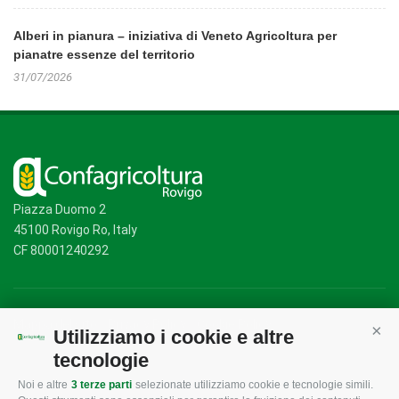
Alberi in pianura – iniziativa di Veneto Agricoltura per
pianatre essenze del territorio
31/07/2026
Piazza Duomo 2
45100 Rovigo Ro, Italy
CF 80001240292
Mappa del sito
/
Privacy Policy
/
Cookie Policy
Utilizziamo i cookie e altre
Cont
tecnologie
Noi e altre
3 terze parti
selezionate utilizziamo cookie e tecnologie simili.
CONFAGRICOLTURA
CONFAGRICOLTURA