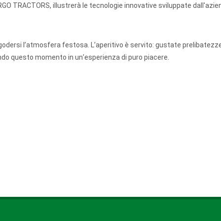
i ARGO TRACTORS, illustrerà le tecnologie innovative sviluppate dall'azie
godersi l
’
atmosfera festosa. L
’
aperitivo è servito: gustate prelibatezz
mando questo momento in un
’
esperienza di puro piacere.