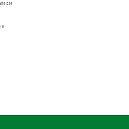
nda per
e e