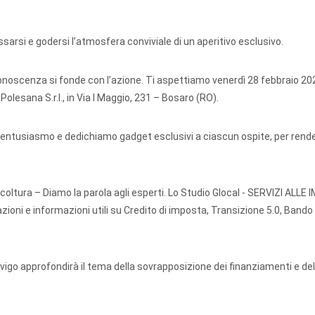
ssarsi e godersi l
’
atmosfera conviviale di un aperitivo esclusivo.
conoscenza si fonde con l
’
azione. Ti aspettiamo venerdì 28 febbraio 20
Polesana S.r.l., in Via I Maggio, 231 – Bosaro (RO).
on entusiasmo e dedichiamo gadget esclusivi a ciascun ospite, per ren
coltura – Diamo la parola agli esperti. Lo Studio Glocal - SERVIZI ALLE
azioni e informazioni utili su Credito di imposta, Transizione 5.0, Bando 
igo approfondirà il tema della sovrapposizione dei finanziamenti e del