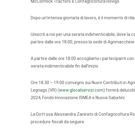
McCormick Tractors e Confagricoltura Rovigo.
Dopo un
’
intensa giornata di lavoro, è il momento di rila
Unisciti a noi per una serata indimenticabile, dove la 
partire dalle ore 18.00, presso la sede di Agrimacchine 
A partire dalle ore 18.00 accogliamo i partecipanti c
serata indimenticabile fin dall
’
inizio.
Ore 18.30 – 19.00 convegno sui Nuovi Contributi in Agri
Legnago (VR) (
www.glocalservizi.com
) fornirà delucid
2024, Fondo Innovazione ISMEA e Nuova Sabatini.
La Dott.ssa Alessandra Zanirato di Confagricoltura Rov
procedure fiscali da seguire.