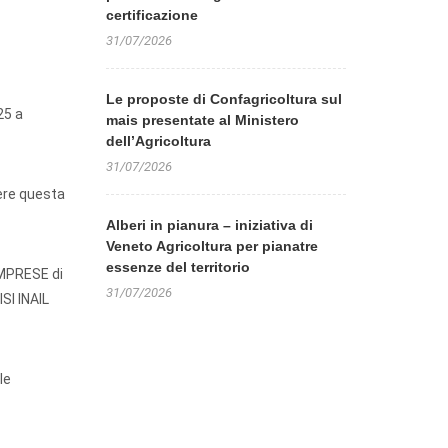
certificazione
31/07/2026
Le proposte di Confagricoltura sul
25 a
mais presentate al Ministero
dell’Agricoltura
31/07/2026
dere questa
Alberi in pianura – iniziativa di
Veneto Agricoltura per pianatre
essenze del territorio
 IMPRESE di
31/07/2026
ISI INAIL
le