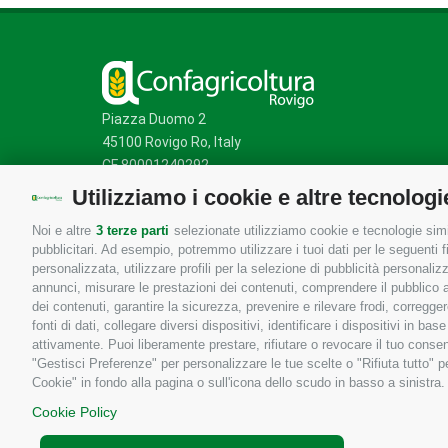
Piazza Duomo 2
45100 Rovigo Ro, Italy
CF 80001240292
Utilizziamo i cookie e altre tecnologi
Noi e altre
3 terze parti
selezionate utilizziamo cookie e tecnologie simil
Mappa del sito
/
Privacy Policy
/
Cookie Policy
pubblicitari. Ad esempio, potremmo utilizzare i tuoi dati per le seguenti fin
personalizzata, utilizzare profili per la selezione di pubblicità personaliz
annunci, misurare le prestazioni dei contenuti, comprendere il pubblico att
dei contenuti, garantire la sicurezza, prevenire e rilevare frodi, corregg
fonti di dati, collegare diversi dispositivi, identificare i dispositivi in 
attivamente. Puoi liberamente prestare, rifiutare o revocare il tuo consen
"Gestisci Preferenze" per personalizzare le tue scelte o "Rifiuta tutto"
Cookie" in fondo alla pagina o sull'icona dello scudo in basso a sinistra.
Cookie Policy