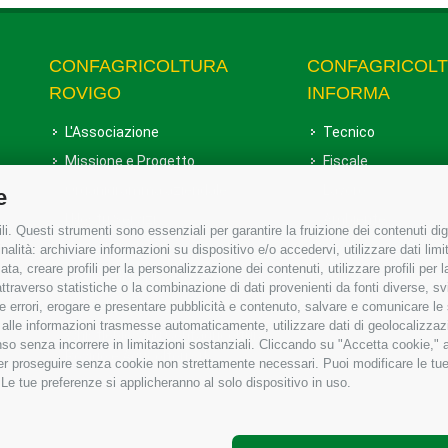
CONFAGRICOLTURA
CONFAGRICOL
ROVIGO
INFORMA
L'Associazione
Tecnico
Missione e Progetto
Fiscale
Organigramma aziendale
Lavoro
e
I Nostri Servizi
Ambiente
i. Questi strumenti sono essenziali per garantire la fruizione dei contenuti dig
Uffici della Sede provinciale
Associazione
alità: archiviare informazioni su dispositivo e/o accedervi, utilizzare dati limita
zata, creare profili per la personalizzazione dei contenuti, utilizzare profili per
Le Sedi di Zona
raverso statistiche o la combinazione di dati provenienti da fonti diverse, svilu
Agricoltori S.r.l.
ere errori, erogare e presentare pubblicità e contenuto, salvare e comunicare le
base alle informazioni trasmesse automaticamente, utilizzare dati di geolocalizzaz
Whistleblowing Confagricoltura
so senza incorrere in limitazioni sostanziali. Cliccando su "Accetta cookie," ac
Rovigo e Agricoltori srl
 per proseguire senza cookie non strettamente necessari. Puoi modificare le t
 Le tue preferenze si applicheranno al solo dispositivo in uso.