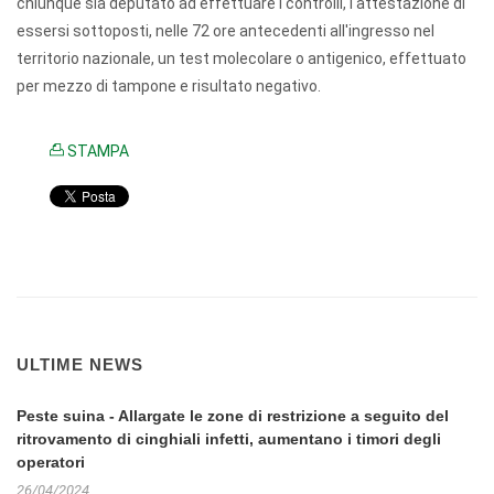
chiunque sia deputato ad effettuare i controlli, l'attestazione di
essersi sottoposti, nelle 72 ore antecedenti all'ingresso nel
territorio nazionale, un test molecolare o antigenico, effettuato
per mezzo di tampone e risultato negativo.
STAMPA
ULTIME NEWS
Peste suina - Allargate le zone di restrizione a seguito del
ritrovamento di cinghiali infetti, aumentano i timori degli
operatori
26/04/2024