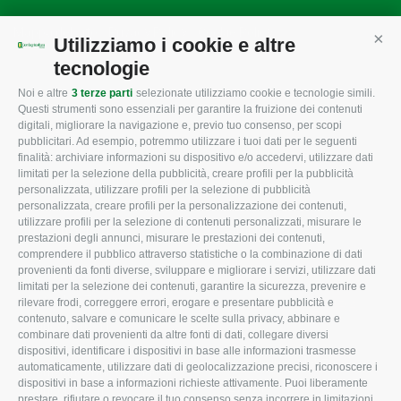
Mappa del sito
/
Privacy Policy
/
Cookie Policy
Utilizziamo i cookie e altre
Cont
tecnologie
Noi e altre
3 terze parti
selezionate utilizziamo cookie e tecnologie simili.
CONFAGRICOLTURA
CONFAGRICOLTURA
Questi strumenti sono essenziali per garantire la fruizione dei contenuti
ROVIGO
INFORMA
digitali, migliorare la navigazione e, previo tuo consenso, per scopi
pubblicitari. Ad esempio, potremmo utilizzare i tuoi dati per le seguenti
L'Associazione
Tecnico
finalità: archiviare informazioni su dispositivo e/o accedervi, utilizzare dati
limitati per la selezione della pubblicità, creare profili per la pubblicità
Missione e Progetto
Fiscale
personalizzata, utilizzare profili per la selezione di pubblicità
Organigramma aziendale
Lavoro
personalizzata, creare profili per la personalizzazione dei contenuti,
utilizzare profili per la selezione di contenuti personalizzati, misurare le
I Nostri Servizi
Ambiente
prestazioni degli annunci, misurare le prestazioni dei contenuti,
comprendere il pubblico attraverso statistiche o la combinazione di dati
Uffici della Sede
Associazione
provenienti da fonti diverse, sviluppare e migliorare i servizi, utilizzare dati
provinciale
limitati per la selezione dei contenuti, garantire la sicurezza, prevenire e
Le Sedi di Zona
rilevare frodi, correggere errori, erogare e presentare pubblicità e
CONFAGRICOLTURA
contenuto, salvare e comunicare le scelte sulla privacy, abbinare e
Agricoltori S.r.l.
ATTIVA
combinare dati provenienti da altre fonti di dati, collegare diversi
dispositivi, identificare i dispositivi in base alle informazioni trasmesse
Whistleblowing
Notizie in evidenza
automaticamente, utilizzare dati di geolocalizzazione precisi, riconoscere i
Confagricoltura Rovigo e
dispositivi in base a informazioni richieste attivamente. Puoi liberamente
Eventi
Agricoltori srl
prestare, rifiutare o revocare il tuo consenso senza incorrere in limitazioni