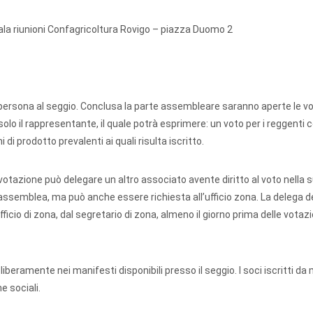
ala riunioni Confagricoltura Rovigo – piazza Duomo 2
 persona al seggio. Conclusa la parte assembleare saranno aperte le vo
 solo il rappresentante, il quale potrà esprimere: un voto per i reggenti 
 di prodotto prevalenti ai quali risulta iscritto.
 votazione può delegare un altro associato avente diritto al voto nella
l’assemblea, ma può anche essere richiesta all’ufficio zona. La delega 
ficio di zona, dal segretario di zona, almeno il giorno prima delle votazi
iberamente nei manifesti disponibili presso il seggio. I soci iscritti da
e sociali.