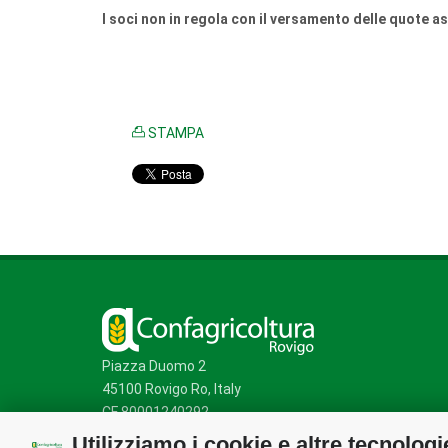
I soci non in regola con il versamento delle quote a
STAMPA
Piazza Duomo 2
45100 Rovigo Ro, Italy
CF 80001240292
Utilizziamo i cookie e altre tecnologi