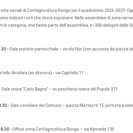
riche sociali di Confagricoltura Rovigo per il quadriennio 2026-2029. Og
sono indicati i voti che dovrà esprimere. Nelle assemblee di zona verran
ti di categoria, che fanno parte dell’assemblea, e i 300 delegati delle Se
.30 -
Sala oratorio parrocchiale – vicolo Filzi (con accesso da piazza de
stello Amolara (ex idrovora) - via Capitello 11
-
Sala civica “Carlo Bagno” – ex pescheria riviera del Popolo 371
.30 -
Sala consiliare del Comune – piazza Matteotti 15 (entrata a sinis
 8.30 -
Ufficio zona Confagricoltura Rovigo – via Kennedy 136