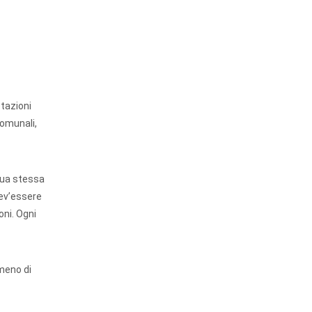
tazioni
comunali,
 sua stessa
dev’essere
oni. Ogni
 meno di