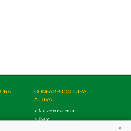
TURA
CONFAGRICOLTURA
ATTIVA
Notizie in evidenza
Eventi
Comunicati Stampa
Conti