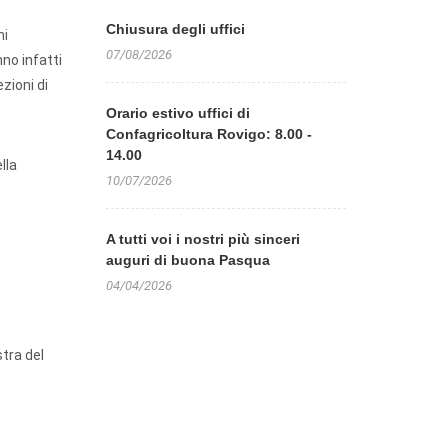
Chiusura degli uffici
ni
07/08/2026
no infatti
zioni di
Orario estivo uffici di
Confagricoltura Rovigo: 8.00 -
14.00
lla
10/07/2026
A tutti voi i nostri più sinceri
auguri di buona Pasqua
04/04/2026
tra del