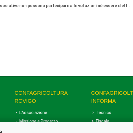
ssociative non possono partecipare alle votazioni né essere eletti.
CONFAGRICOLTURA
CONFAGRICOL
ROVIGO
INFORMA
L'Associazione
Tecnico
Missione e Progetto
Fiscale
Organigramma aziendale
Lavoro
e