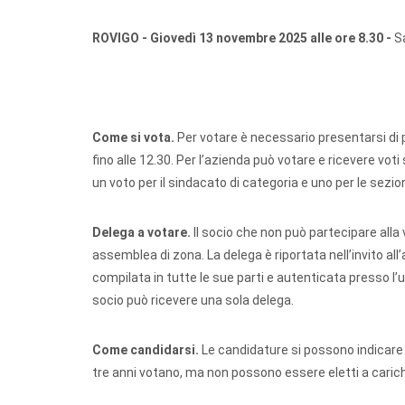
ROVIGO - Giovedì 13 novembre 2025 alle ore 8.30 -
S
Come si vota.
Per votare è necessario presentarsi di
fino alle 12.30. Per l’azienda può votare e ricevere voti
un voto per il sindacato di categoria e uno per le sezioni
Delega a votare.
Il socio che non può partecipare alla
assemblea di zona. La delega è riportata nell’invito al
compilata in tutte le sue parti e autenticata presso l’uf
socio può ricevere una sola delega.
Come candidarsi.
Le candidature si possono indicare l
tre anni votano, ma non possono essere eletti a carich