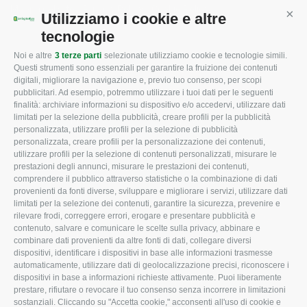
Mappa del sito
/
Privacy Policy
/
Cookie Policy
Utilizziamo i cookie e altre
Cont
tecnologie
Noi e altre
3 terze parti
selezionate utilizziamo cookie e tecnologie simili.
CONFAGRICOLTURA
CONFAGRICOLTURA
Questi strumenti sono essenziali per garantire la fruizione dei contenuti
ROVIGO
INFORMA
digitali, migliorare la navigazione e, previo tuo consenso, per scopi
pubblicitari. Ad esempio, potremmo utilizzare i tuoi dati per le seguenti
L'Associazione
Tecnico
finalità: archiviare informazioni su dispositivo e/o accedervi, utilizzare dati
limitati per la selezione della pubblicità, creare profili per la pubblicità
Missione e Progetto
Fiscale
personalizzata, utilizzare profili per la selezione di pubblicità
Organigramma aziendale
Lavoro
personalizzata, creare profili per la personalizzazione dei contenuti,
utilizzare profili per la selezione di contenuti personalizzati, misurare le
I Nostri Servizi
Ambiente
prestazioni degli annunci, misurare le prestazioni dei contenuti,
comprendere il pubblico attraverso statistiche o la combinazione di dati
Uffici della Sede
Associazione
provenienti da fonti diverse, sviluppare e migliorare i servizi, utilizzare dati
provinciale
limitati per la selezione dei contenuti, garantire la sicurezza, prevenire e
Le Sedi di Zona
rilevare frodi, correggere errori, erogare e presentare pubblicità e
CONFAGRICOLTURA
contenuto, salvare e comunicare le scelte sulla privacy, abbinare e
Agricoltori S.r.l.
ATTIVA
combinare dati provenienti da altre fonti di dati, collegare diversi
dispositivi, identificare i dispositivi in base alle informazioni trasmesse
Whistleblowing
Notizie in evidenza
automaticamente, utilizzare dati di geolocalizzazione precisi, riconoscere i
Confagricoltura Rovigo e
dispositivi in base a informazioni richieste attivamente. Puoi liberamente
Eventi
Agricoltori srl
prestare, rifiutare o revocare il tuo consenso senza incorrere in limitazioni
Comunicati Stampa
sostanziali. Cliccando su "Accetta cookie," acconsenti all'uso di cookie e