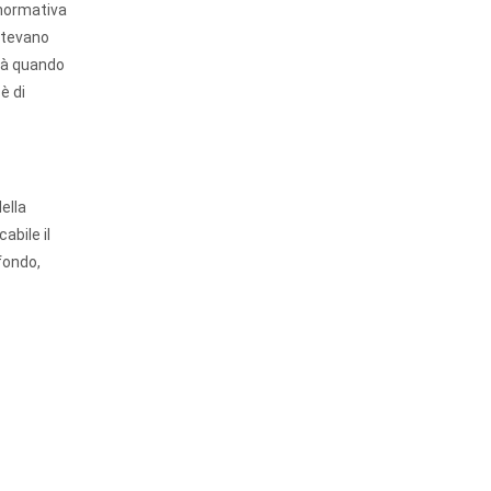
 normativa
potevano
ità quando
è di
ella
abile il
 fondo,