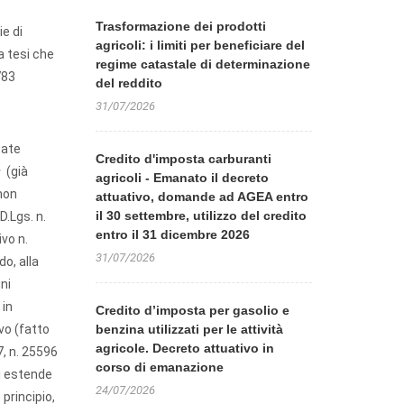
Trasformazione dei prodotti
ie di
agricoli: i limiti per beneficiare del
a tesi che
regime catastale di determinazione
783
del reddito
31/07/2026
tate
Credito d'imposta carburanti
s
(già
agricoli - Emanato il decreto
 non
attuativo, domande ad AGEA entro
il 30 settembre, utilizzo del credito
D.Lgs. n.
entro il 31 dicembre 2026
ivo n.
31/07/2026
do, alla
uni
 in
Credito d’imposta per gasolio e
ivo (fatto
benzina utilizzati per le attività
agricole. Decreto attuativo in
7, n. 25596
corso di emanazione
i estende
24/07/2026
principio,