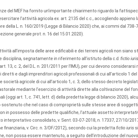
nanze del MEF ha fornito un’importante chiarimento riguardo la fattispec
sercitare l’attività agricola ex. art. 2135 del c.c., accogliendo appieno l
re della L. n. 160/2019 (Legge di Bilancio 2020) che, ai commi dal 738-
 direzione generale prot. n. 16 del 15.01.2020).
ività all’imposta delle aree edificabili e dei terreni agricoli non siano s
 disciplina, segnatamente in riferimento all’istituto della c.d.
fictio iuri
ell’art. 13, c. 2, del D.L. n. 201/2011 per l’IMU), per cui devono considerarsi
diretti e dagli imprenditori agricoli professionali di cui all’articolo 1 del 
società agricole di cui all’articolo 1, c. 3, dello stesso decreto legislat
storale mediante l’esercizio di attività dirette alla coltivazione del fon
li (oggi art. 1, c. 741, lett. d) della predetta legge di bilancio 2020), alc
ostenuto che nel caso di comproprietà sulle stesse aree di soggetti
 non in possesso delle predette qualifiche, l’attuale assetto interpretat
o interpretativo consolidato, v. Sent. 03-07-2018, n. 17337, 27/10/201
finanziaria, v. Circ. n. 3/DF/2012), secondo cui la predetta
fictio iuris
s
he, non possa essere mantenuto, a seguito dell’introduzione del nuovo 