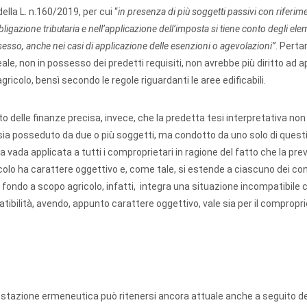
ella L. n.160/2019, per cui “
in presenza di più soggetti passivi con riferi
gazione tributaria e nell’applicazione dell’imposta si tiene conto degli ele
ssesso, anche nei casi di applicazione delle esenzioni o agevolazioni”
. Perta
reale, non in possesso dei predetti requisiti, non avrebbe più diritto ad a
ricolo, bensì secondo le regole riguardanti le aree edificabili.
 delle finanze precisa, invece, che la predetta tesi interpretativa no
o sia posseduto da due o più soggetti, ma condotto da uno solo di quest
ola vada applicata a tutti i comproprietari in ragione del fatto che la pre
icolo ha carattere oggettivo e, come tale, si estende a ciascuno dei cont
l fondo a scopo agricolo, infatti, integra una situazione incompatibile 
atibilità, avendo, appunto carattere oggettivo, vale sia per il compropri
postazione ermeneutica può ritenersi ancora attuale anche a seguito de