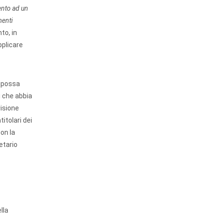
mento ad un
menti
nto, in
pplicare
n possa
i che abbia
visione
itolari dei
con la
etario
lla