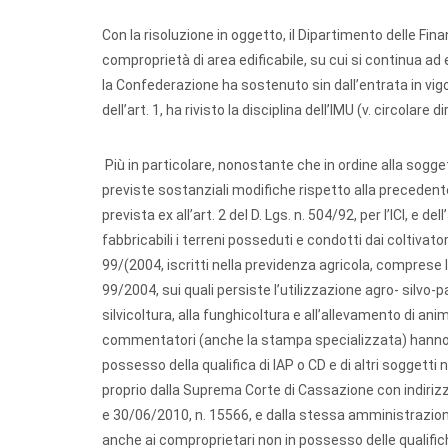
Con la risoluzione in oggetto, il Dipartimento delle Fi
comproprietà di area edificabile, su cui si continua ad e
la Confederazione ha sostenuto sin dall’entrata in vigo
dell’art. 1, ha rivisto la disciplina dell’IMU (v. circolare
Più in particolare, nonostante che in ordine alla soggett
previste sostanziali modifiche rispetto alla precedente
prevista ex all’art. 2 del D. Lgs. n. 504/92, per l’ICI, e d
fabbricabili i terreni posseduti e condotti dai coltivatori 
99/(2004, iscritti nella previdenza agricola, comprese le 
99/2004, sui quali persiste l’utilizzazione agro- silvo-pa
silvicoltura, alla funghicoltura e all’allevamento di anima
commentatori (anche la stampa specializzata) hanno s
possesso della qualifica di IAP o CD e di altri soggetti
proprio dalla Suprema Corte di Cassazione con indirizz
e 30/06/2010, n. 15566, e dalla stessa amministrazione 
anche ai comproprietari non in possesso delle qualific