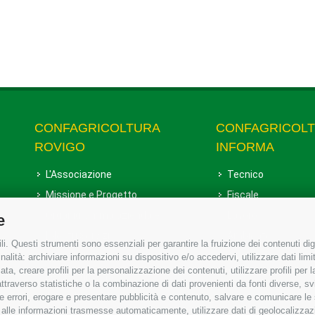
CONFAGRICOLTURA
CONFAGRICOL
ROVIGO
INFORMA
L'Associazione
Tecnico
Missione e Progetto
Fiscale
Organigramma aziendale
Lavoro
e
I Nostri Servizi
Ambiente
i. Questi strumenti sono essenziali per garantire la fruizione dei contenuti dig
Uffici della Sede provinciale
Associazione
alità: archiviare informazioni su dispositivo e/o accedervi, utilizzare dati limita
zata, creare profili per la personalizzazione dei contenuti, utilizzare profili per
Le Sedi di Zona
raverso statistiche o la combinazione di dati provenienti da fonti diverse, svilu
Agricoltori S.r.l.
ere errori, erogare e presentare pubblicità e contenuto, salvare e comunicare le
base alle informazioni trasmesse automaticamente, utilizzare dati di geolocalizzaz