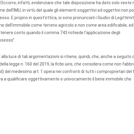
. “Occorre, infatti, evidenziare che tale disposizione ha dato solo veste
me dell’IMU, in virtù del quale gli elementi soggettivi ed oggettivi non 
sesso. E proprio in quest’ottica, si sono pronunciati i Giudici di Legittim
one dell’immobile come terreno agricolo e non come area edificabile; ed 
 tenere conto quando il comma 743 richiede l’applicazione degli
ossesso”.
lla luce di tali argomentazioni si ritiene, quindi, che, anche a seguito d
ella legge n. 160 del 2019, la
fictio iuris
, che considera come non fabbric
d) del medesimo art. 1 opera nei confronti di tutti i comproprietari del
ta va a qualificare oggettivamente e univocamente il bene immobile che