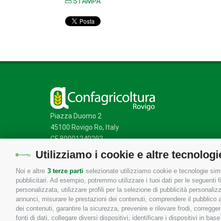
STAMPA
Piazza Duomo 2
45100 Rovigo Ro, Italy
CF 80001240292
Utilizziamo i cookie e altre tecnologi
Noi e altre
3 terze parti
selezionate utilizziamo cookie e tecnologie simil
Mappa del sito
/
Privacy Policy
/
Cookie Policy
pubblicitari. Ad esempio, potremmo utilizzare i tuoi dati per le seguenti fin
personalizzata, utilizzare profili per la selezione di pubblicità personaliz
annunci, misurare le prestazioni dei contenuti, comprendere il pubblico att
dei contenuti, garantire la sicurezza, prevenire e rilevare frodi, corregg
fonti di dati, collegare diversi dispositivi, identificare i dispositivi in 