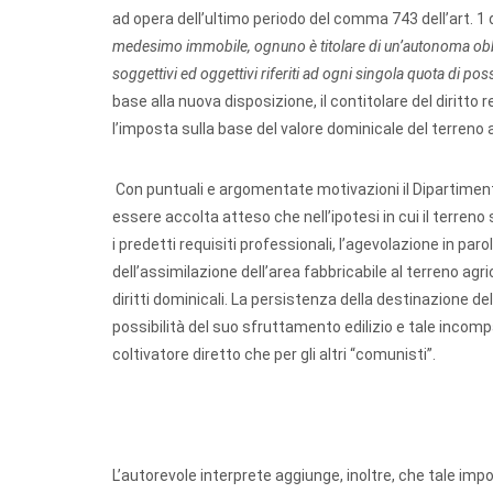
ad opera dell’ultimo periodo del comma 743 dell’art. 1 d
medesimo immobile, ognuno è titolare di un’autonoma obbli
soggettivi ed oggettivi riferiti ad ogni singola quota di po
base alla nuova disposizione, il contitolare del diritto 
l’imposta sulla base del valore dominicale del terreno ag
Con puntuali e argomentate motivazioni il Dipartimento
essere accolta atteso che nell’ipotesi in cui il terren
i predetti requisiti professionali, l’agevolazione in par
dell’assimilazione dell’area fabbricabile al terreno agr
diritti dominicali. La persistenza della destinazione de
possibilità del suo sfruttamento edilizio e tale incomp
coltivatore diretto che per gli altri “comunisti”.
L’autorevole interprete aggiunge, inoltre, che tale im