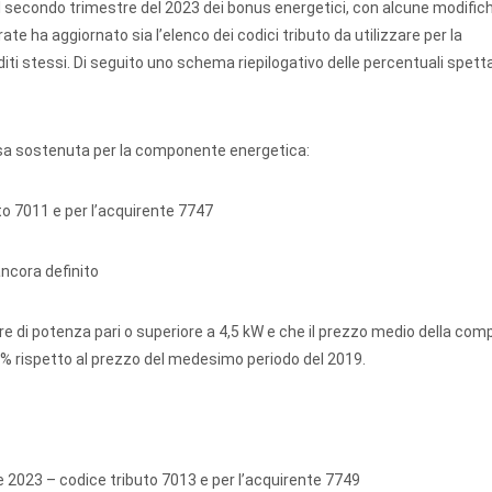
il secondo trimestre del 2023 dei bonus energetici, con alcune modific
rate ha aggiornato sia l’elenco dei codici tributo da utilizzare per la
ti stessi. Di seguito uno schema riepilogativo delle percentuali spetta
pesa sostenuta per la componente energetica:
to 7011 e per l’acquirente 7747
ncora definito
 di potenza pari o superiore a 4,5 kW e che il prezzo medio della co
0% rispetto al prezzo del medesimo periodo del 2019.
e 2023 – codice tributo 7013 e per l’acquirente 7749