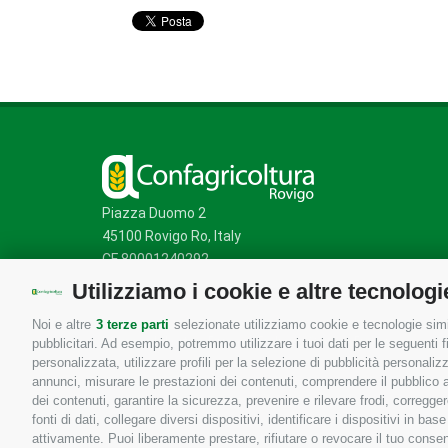
Piazza Duomo 2
45100 Rovigo Ro, Italy
CF 80001240292
Utilizziamo i cookie e altre tecnologi
Noi e altre
3 terze parti
selezionate utilizziamo cookie e tecnologie simil
Mappa del sito
/
Privacy Policy
/
Cookie Policy
pubblicitari. Ad esempio, potremmo utilizzare i tuoi dati per le seguenti fin
personalizzata, utilizzare profili per la selezione di pubblicità personaliz
annunci, misurare le prestazioni dei contenuti, comprendere il pubblico att
dei contenuti, garantire la sicurezza, prevenire e rilevare frodi, corregg
fonti di dati, collegare diversi dispositivi, identificare i dispositivi in 
attivamente. Puoi liberamente prestare, rifiutare o revocare il tuo consen