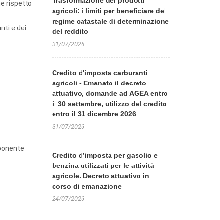
Trasformazione dei prodotti
he rispetto
agricoli: i limiti per beneficiare del
regime catastale di determinazione
nti e dei
del reddito
31/07/2026
Credito d'imposta carburanti
agricoli - Emanato il decreto
attuativo, domande ad AGEA entro
il 30 settembre, utilizzo del credito
entro il 31 dicembre 2026
31/07/2026
mponente
Credito d’imposta per gasolio e
benzina utilizzati per le attività
agricole. Decreto attuativo in
corso di emanazione
24/07/2026