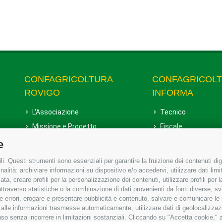
CONFAGRICOLTURA
CONFAGRICOL
ROVIGO
INFORMA
L'Associazione
Tecnico
Missione e Progetto
Fiscale
Organigramma aziendale
Lavoro
e
I Nostri Servizi
Ambiente
i. Questi strumenti sono essenziali per garantire la fruizione dei contenuti dig
Uffici della Sede provinciale
Associazione
alità: archiviare informazioni su dispositivo e/o accedervi, utilizzare dati limita
zata, creare profili per la personalizzazione dei contenuti, utilizzare profili per
Le Sedi di Zona
raverso statistiche o la combinazione di dati provenienti da fonti diverse, svilu
Agricoltori S.r.l.
ere errori, erogare e presentare pubblicità e contenuto, salvare e comunicare le
base alle informazioni trasmesse automaticamente, utilizzare dati di geolocalizzaz
Whistleblowing Confagricoltura
so senza incorrere in limitazioni sostanziali. Cliccando su "Accetta cookie," ac