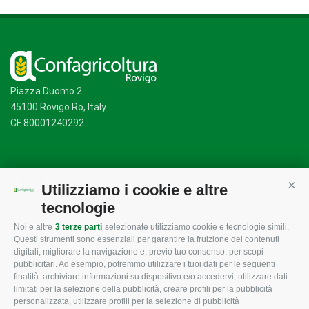
Piazza Duomo 2
45100 Rovigo Ro, Italy
CF 80001240292
Mappa del sito
/
Privacy Policy
/
Cookie Policy
Utilizziamo i cookie e altre
Cont
tecnologie
Noi e altre
3 terze parti
selezionate utilizziamo cookie e tecnologie simili.
CONFAGRICOLTURA
CONFAGRICOLTURA
Questi strumenti sono essenziali per garantire la fruizione dei contenuti
ROVIGO
INFORMA
digitali, migliorare la navigazione e, previo tuo consenso, per scopi
pubblicitari. Ad esempio, potremmo utilizzare i tuoi dati per le seguenti
L'Associazione
Tecnico
finalità: archiviare informazioni su dispositivo e/o accedervi, utilizzare dati
limitati per la selezione della pubblicità, creare profili per la pubblicità
Missione e Progetto
Fiscale
personalizzata, utilizzare profili per la selezione di pubblicità