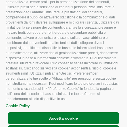
Organigramma aziendale
Lavoro
personalizzata, creare profili per la personalizzazione dei contenuti,
utilizzare profili per la selezione di contenuti personalizzati, misurare le
I Nostri Servizi
Ambiente
prestazioni degli annunci, misurare le prestazioni dei contenuti,
comprendere il pubblico attraverso statistiche o la combinazione di dati
Uffici della Sede
Associazione
provenienti da fonti diverse, sviluppare e migliorare i servizi, utilizzare dati
provinciale
limitati per la selezione dei contenuti, garantire la sicurezza, prevenire e
Le Sedi di Zona
rilevare frodi, correggere errori, erogare e presentare pubblicità e
CONFAGRICOLTURA
contenuto, salvare e comunicare le scelte sulla privacy, abbinare e
Agricoltori S.r.l.
ATTIVA
combinare dati provenienti da altre fonti di dati, collegare diversi
dispositivi, identificare i dispositivi in base alle informazioni trasmesse
Whistleblowing
Notizie in evidenza
automaticamente, utilizzare dati di geolocalizzazione precisi, riconoscere i
Confagricoltura Rovigo e
dispositivi in base a informazioni richieste attivamente. Puoi liberamente
Eventi
Agricoltori srl
prestare, rifiutare o revocare il tuo consenso senza incorrere in limitazioni
Comunicati Stampa
sostanziali. Cliccando su "Accetta cookie," acconsenti all'uso di cookie e
strumenti simili. Utilizza il pulsante "Gestisci Preferenze" per
Video
personalizzare le tue scelte o "Rifiuta tutto" per proseguire senza cookie
non strettamente necessari. Puoi modificare le tue preferenze in qualsiasi
Iscrizione Newsletter
momento cliccando sul link "Preferenze Cookie" in fondo alla pagina o
Newsletter
sull'icona dello scudo in basso a sinistra. Le tue preferenze si
applicheranno al solo dispositivo in uso.
Archivio Periodici
Cookie Policy
Accetta cookie