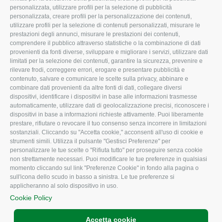
Missione e Progetto
Fiscale
personalizzata, utilizzare profili per la selezione di pubblicità
Organigramma aziendale
Lavoro
personalizzata, creare profili per la personalizzazione dei contenuti,
utilizzare profili per la selezione di contenuti personalizzati, misurare le
I Nostri Servizi
Ambiente
prestazioni degli annunci, misurare le prestazioni dei contenuti,
comprendere il pubblico attraverso statistiche o la combinazione di dati
Uffici della Sede
Associazione
provenienti da fonti diverse, sviluppare e migliorare i servizi, utilizzare dati
provinciale
limitati per la selezione dei contenuti, garantire la sicurezza, prevenire e
Le Sedi di Zona
rilevare frodi, correggere errori, erogare e presentare pubblicità e
CONFAGRICOLTURA
contenuto, salvare e comunicare le scelte sulla privacy, abbinare e
Agricoltori S.r.l.
ATTIVA
combinare dati provenienti da altre fonti di dati, collegare diversi
dispositivi, identificare i dispositivi in base alle informazioni trasmesse
Whistleblowing
Notizie in evidenza
automaticamente, utilizzare dati di geolocalizzazione precisi, riconoscere i
Confagricoltura Rovigo e
dispositivi in base a informazioni richieste attivamente. Puoi liberamente
Eventi
Agricoltori srl
prestare, rifiutare o revocare il tuo consenso senza incorrere in limitazioni
Comunicati Stampa
sostanziali. Cliccando su "Accetta cookie," acconsenti all'uso di cookie e
strumenti simili. Utilizza il pulsante "Gestisci Preferenze" per
Video
personalizzare le tue scelte o "Rifiuta tutto" per proseguire senza cookie
non strettamente necessari. Puoi modificare le tue preferenze in qualsiasi
Iscrizione Newsletter
momento cliccando sul link "Preferenze Cookie" in fondo alla pagina o
Newsletter
sull'icona dello scudo in basso a sinistra. Le tue preferenze si
applicheranno al solo dispositivo in uso.
Archivio Periodici
Cookie Policy
Accetta cookie