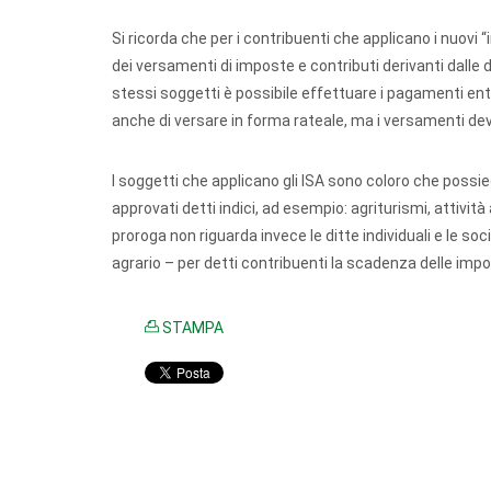
Si ricorda che per i contribuenti che applicano i nuovi “i
dei versamenti di imposte e contributi derivanti dalle di
stessi soggetti è possibile effettuare i pagamenti entr
anche di versare in forma rateale, ma i versamenti d
I soggetti che applicano gli ISA sono coloro che possied
approvati detti indici, ad esempio: agriturismi, attivit
proroga non riguarda invece le ditte individuali e le so
agrario – per detti contribuenti la scadenza delle impos
STAMPA