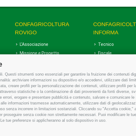
CONFAGRICOLTURA
CONFAGRICOL
ROVIGO
INFORMA
L'Associazione
Tecnico
Missione e Progetto
Fiscale
Organigramma aziendale
Lavoro
e
I Nostri Servizi
Ambiente
i. Questi strumenti sono essenziali per garantire la fruizione dei contenuti dig
Uffici della Sede provinciale
Associazione
alità: archiviare informazioni su dispositivo e/o accedervi, utilizzare dati limita
zata, creare profili per la personalizzazione dei contenuti, utilizzare profili per
Le Sedi di Zona
raverso statistiche o la combinazione di dati provenienti da fonti diverse, svilu
Agricoltori S.r.l.
ere errori, erogare e presentare pubblicità e contenuto, salvare e comunicare le
base alle informazioni trasmesse automaticamente, utilizzare dati di geolocalizzaz
Whistleblowing Confagricoltura
so senza incorrere in limitazioni sostanziali. Cliccando su "Accetta cookie," ac
Rovigo e Agricoltori srl
 per proseguire senza cookie non strettamente necessari. Puoi modificare le t
 Le tue preferenze si applicheranno al solo dispositivo in uso.