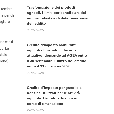
Trasformazione dei prodotti
settembre
agricoli: i limiti per beneficiare del
he per gli
regime catastale di determinazione
egliere
del reddito
31/07/2026
ono stati
Credito d'imposta carburanti
cc. La
agricoli - Emanato il decreto
stale
attuativo, domande ad AGEA entro
il 30 settembre, utilizzo del credito
zione).
entro il 31 dicembre 2026
31/07/2026
Credito d’imposta per gasolio e
benzina utilizzati per le attività
agricole. Decreto attuativo in
corso di emanazione
24/07/2026