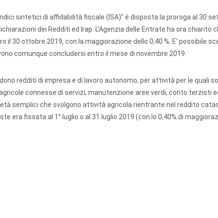
ndici sintetici di affidabilità fiscale (ISA)” è disposta la proroga al 30 
chiarazioni dei Redditi ed Irap. L'Agenzia delle Entrate ha ora chiarito c
o il 30 ottobre 2019, con la maggiorazione dello 0,40 %. E' possibile sc
evono comunque concludersi entro il mese di novembre 2019.
ono redditi di impresa e di lavoro autonomo, per attività per le quali s
à agricole connesse di servizi, manutenzione aree verdi, conto terzisti e
cietà semplici che svolgono attività agricola rientrante nel reddito cata
te era fissata al 1° luglio o al 31 luglio 2019 (con lo 0,40% di maggiora