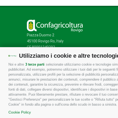
Piazza Duomo 2
45100 Rovigo Ro, Italy
CF 80001240292
Utilizziamo i cookie e altre tecnologi
Noi e altre
3 terze parti
selezionate utilizziamo cookie e tecnologie simil
Mappa del sito
/
Privacy Policy
/
Cookie Policy
pubblicitari. Ad esempio, potremmo utilizzare i tuoi dati per le seguenti fin
personalizzata, utilizzare profili per la selezione di pubblicità personaliz
annunci, misurare le prestazioni dei contenuti, comprendere il pubblico att
dei contenuti, garantire la sicurezza, prevenire e rilevare frodi, corregg
fonti di dati, collegare diversi dispositivi, identificare i dispositivi in 
attivamente. Puoi liberamente prestare, rifiutare o revocare il tuo consen
"Gestisci Preferenze" per personalizzare le tue scelte o "Rifiuta tutto"
Cookie" in fondo alla pagina o sull'icona dello scudo in basso a sinistra.
Cookie Policy