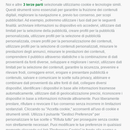
Noi e altre
3 terze parti
selezionate utilizziamo cookie e tecnologie simili.
CONFAGRICOLTURA
CONFAGRICOLTURA
Questi strumenti sono essenziali per garantire la fruizione dei contenuti
ROVIGO
INFORMA
digitali, migliorare la navigazione e, previo tuo consenso, per scopi
pubblicitari. Ad esempio, potremmo utilizzare i tuoi dati per le seguenti
L'Associazione
Tecnico
finalità: archiviare informazioni su dispositivo e/o accedervi, utilizzare dati
limitati per la selezione della pubblicità, creare profili per la pubblicità
Missione e Progetto
Fiscale
personalizzata, utilizzare profili per la selezione di pubblicità
Organigramma aziendale
Lavoro
personalizzata, creare profili per la personalizzazione dei contenuti,
utilizzare profili per la selezione di contenuti personalizzati, misurare le
I Nostri Servizi
Ambiente
prestazioni degli annunci, misurare le prestazioni dei contenuti,
comprendere il pubblico attraverso statistiche o la combinazione di dati
Uffici della Sede
Associazione
provenienti da fonti diverse, sviluppare e migliorare i servizi, utilizzare dati
provinciale
limitati per la selezione dei contenuti, garantire la sicurezza, prevenire e
Le Sedi di Zona
rilevare frodi, correggere errori, erogare e presentare pubblicità e
CONFAGRICOLTURA
contenuto, salvare e comunicare le scelte sulla privacy, abbinare e
Agricoltori S.r.l.
ATTIVA
combinare dati provenienti da altre fonti di dati, collegare diversi
dispositivi, identificare i dispositivi in base alle informazioni trasmesse
Whistleblowing
Notizie in evidenza
automaticamente, utilizzare dati di geolocalizzazione precisi, riconoscere i
Confagricoltura Rovigo e
dispositivi in base a informazioni richieste attivamente. Puoi liberamente
Eventi
Agricoltori srl
prestare, rifiutare o revocare il tuo consenso senza incorrere in limitazioni
Comunicati Stampa
sostanziali. Cliccando su "Accetta cookie," acconsenti all'uso di cookie e
strumenti simili. Utilizza il pulsante "Gestisci Preferenze" per
Video
personalizzare le tue scelte o "Rifiuta tutto" per proseguire senza cookie
non strettamente necessari. Puoi modificare le tue preferenze in qualsiasi
Iscrizione Newsletter