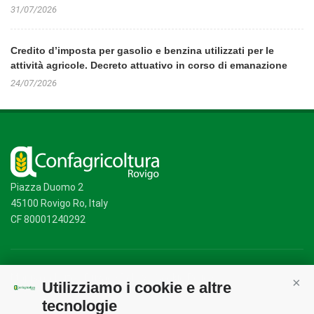
31/07/2026
Credito d’imposta per gasolio e benzina utilizzati per le
attività agricole. Decreto attuativo in corso di emanazione
24/07/2026
Piazza Duomo 2
45100 Rovigo Ro, Italy
CF 80001240292
Mappa del sito
/
Privacy Policy
/
Cookie Policy
Utilizziamo i cookie e altre
Cont
tecnologie