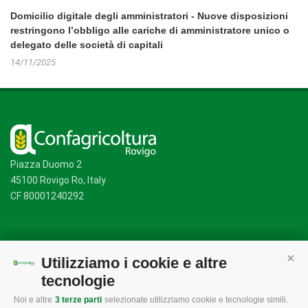
Domicilio digitale degli amministratori - Nuove disposizioni
restringono l’obbligo alle cariche di amministratore unico o
delegato delle società di capitali
14/11/2025
Piazza Duomo 2
45100 Rovigo Ro, Italy
CF 80001240292
Mappa del sito
/
Privacy Policy
/
Cookie Policy
Utilizziamo i cookie e altre
Cont
tecnologie
Noi e altre
3 terze parti
selezionate utilizziamo cookie e tecnologie simili.
CONFAGRICOLTURA
CONFAGRICOLTURA