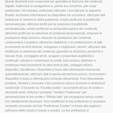
Questi strumenti sono essenziali per garantire la fruizione dei contenuti
ROVIGO
INFORMA
digitali, migliorare la navigazione e, previo tuo consenso, per scopi
pubblicitari. Ad esempio, potremmo utilizzare i tuoi dati per le seguenti
L'Associazione
Tecnico
finalità: archiviare informazioni su dispositivo e/o accedervi, utilizzare dati
limitati per la selezione della pubblicità, creare profili per la pubblicità
Missione e Progetto
Fiscale
personalizzata, utilizzare profili per la selezione di pubblicità
Organigramma aziendale
Lavoro
personalizzata, creare profili per la personalizzazione dei contenuti,
utilizzare profili per la selezione di contenuti personalizzati, misurare le
I Nostri Servizi
Ambiente
prestazioni degli annunci, misurare le prestazioni dei contenuti,
comprendere il pubblico attraverso statistiche o la combinazione di dati
Uffici della Sede
Associazione
provenienti da fonti diverse, sviluppare e migliorare i servizi, utilizzare dati
provinciale
limitati per la selezione dei contenuti, garantire la sicurezza, prevenire e
Le Sedi di Zona
rilevare frodi, correggere errori, erogare e presentare pubblicità e
CONFAGRICOLTURA
contenuto, salvare e comunicare le scelte sulla privacy, abbinare e
Agricoltori S.r.l.
ATTIVA
combinare dati provenienti da altre fonti di dati, collegare diversi
dispositivi, identificare i dispositivi in base alle informazioni trasmesse
Whistleblowing
Notizie in evidenza
automaticamente, utilizzare dati di geolocalizzazione precisi, riconoscere i
Confagricoltura Rovigo e
dispositivi in base a informazioni richieste attivamente. Puoi liberamente
Eventi
Agricoltori srl
prestare, rifiutare o revocare il tuo consenso senza incorrere in limitazioni
Comunicati Stampa
sostanziali. Cliccando su "Accetta cookie," acconsenti all'uso di cookie e
strumenti simili. Utilizza il pulsante "Gestisci Preferenze" per
Video
personalizzare le tue scelte o "Rifiuta tutto" per proseguire senza cookie
non strettamente necessari. Puoi modificare le tue preferenze in qualsiasi
Iscrizione Newsletter
momento cliccando sul link "Preferenze Cookie" in fondo alla pagina o
Newsletter
sull'icona dello scudo in basso a sinistra. Le tue preferenze si