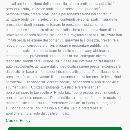
limitati per la selezione della pubblicità, creare profili per la pubblicità
Missione e Progetto
Fiscale
personalizzata, utilizzare profili per la selezione di pubblicità
Organigramma aziendale
Lavoro
personalizzata, creare profili per la personalizzazione dei contenuti,
utilizzare profili per la selezione di contenuti personalizzati, misurare le
I Nostri Servizi
Ambiente
prestazioni degli annunci, misurare le prestazioni dei contenuti,
comprendere il pubblico attraverso statistiche o la combinazione di dati
Uffici della Sede
Associazione
provenienti da fonti diverse, sviluppare e migliorare i servizi, utilizzare dati
provinciale
limitati per la selezione dei contenuti, garantire la sicurezza, prevenire e
Le Sedi di Zona
rilevare frodi, correggere errori, erogare e presentare pubblicità e
CONFAGRICOLTURA
contenuto, salvare e comunicare le scelte sulla privacy, abbinare e
Agricoltori S.r.l.
ATTIVA
combinare dati provenienti da altre fonti di dati, collegare diversi
dispositivi, identificare i dispositivi in base alle informazioni trasmesse
Whistleblowing
Notizie in evidenza
automaticamente, utilizzare dati di geolocalizzazione precisi, riconoscere i
Confagricoltura Rovigo e
dispositivi in base a informazioni richieste attivamente. Puoi liberamente
Eventi
Agricoltori srl
prestare, rifiutare o revocare il tuo consenso senza incorrere in limitazioni
Comunicati Stampa
sostanziali. Cliccando su "Accetta cookie," acconsenti all'uso di cookie e
strumenti simili. Utilizza il pulsante "Gestisci Preferenze" per
Video
personalizzare le tue scelte o "Rifiuta tutto" per proseguire senza cookie
non strettamente necessari. Puoi modificare le tue preferenze in qualsiasi
Iscrizione Newsletter
momento cliccando sul link "Preferenze Cookie" in fondo alla pagina o
Newsletter
sull'icona dello scudo in basso a sinistra. Le tue preferenze si
applicheranno al solo dispositivo in uso.
Archivio Periodici
Cookie Policy