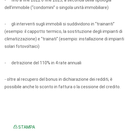
- fino a fine 2022 o fine 2023, a seconda della tipologia
dell’immobile (“condomini” o singola unità immobiliare)
- gli interventi sugli immobili si suddividono in “trainanti”
(esempio: il cappotto termico, la sostituzione degli impianti di
climatizzazione) e “trainati” (esempio: installazione di impianti
solari fotovoltaici)
- detrazione del 110% in 4 rate annuali
- oltre al recupero del bonus in dichiarazione dei redditi, è
possibile anche lo sconto in fattura o la cessione del credito.
STAMPA