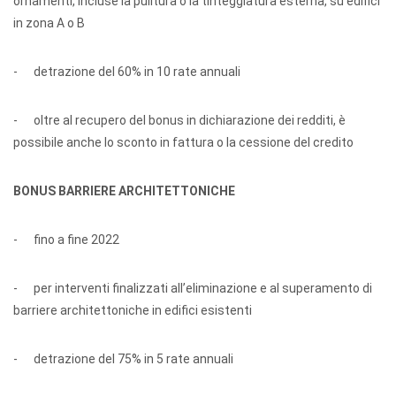
ornamenti, incluse la pulitura o la tinteggiatura esterna, su edifici
in zona A o B
- detrazione del 60% in 10 rate annuali
- oltre al recupero del bonus in dichiarazione dei redditi, è
possibile anche lo sconto in fattura o la cessione del credito
BONUS BARRIERE ARCHITETTONICHE
- fino a fine 2022
- per interventi finalizzati all’eliminazione e al superamento di
barriere architettoniche in edifici esistenti
- detrazione del 75% in 5 rate annuali