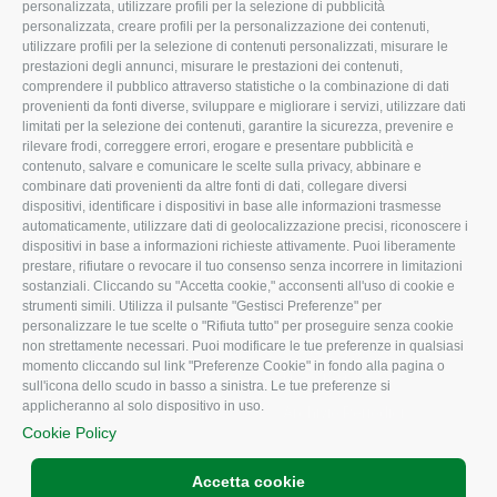
personalizzata, utilizzare profili per la selezione di pubblicità
Organigramma aziendale
Lavoro
personalizzata, creare profili per la personalizzazione dei contenuti,
utilizzare profili per la selezione di contenuti personalizzati, misurare le
I Nostri Servizi
Ambiente
prestazioni degli annunci, misurare le prestazioni dei contenuti,
comprendere il pubblico attraverso statistiche o la combinazione di dati
Uffici della Sede
Associazione
provenienti da fonti diverse, sviluppare e migliorare i servizi, utilizzare dati
provinciale
limitati per la selezione dei contenuti, garantire la sicurezza, prevenire e
Le Sedi di Zona
rilevare frodi, correggere errori, erogare e presentare pubblicità e
CONFAGRICOLTURA
contenuto, salvare e comunicare le scelte sulla privacy, abbinare e
Agricoltori S.r.l.
ATTIVA
combinare dati provenienti da altre fonti di dati, collegare diversi
dispositivi, identificare i dispositivi in base alle informazioni trasmesse
Whistleblowing
Notizie in evidenza
automaticamente, utilizzare dati di geolocalizzazione precisi, riconoscere i
Confagricoltura Rovigo e
dispositivi in base a informazioni richieste attivamente. Puoi liberamente
Eventi
Agricoltori srl
prestare, rifiutare o revocare il tuo consenso senza incorrere in limitazioni
Comunicati Stampa
sostanziali. Cliccando su "Accetta cookie," acconsenti all'uso di cookie e
strumenti simili. Utilizza il pulsante "Gestisci Preferenze" per
Video
personalizzare le tue scelte o "Rifiuta tutto" per proseguire senza cookie
non strettamente necessari. Puoi modificare le tue preferenze in qualsiasi
Iscrizione Newsletter
momento cliccando sul link "Preferenze Cookie" in fondo alla pagina o
Newsletter
sull'icona dello scudo in basso a sinistra. Le tue preferenze si
applicheranno al solo dispositivo in uso.
Archivio Periodici
Cookie Policy
Accetta cookie