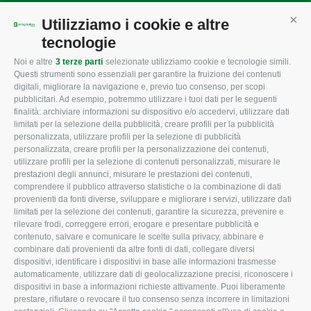
Mappa del sito
/
Privacy Policy
/
Cookie Policy
Utilizziamo i cookie e altre
Cont
tecnologie
Noi e altre
3 terze parti
selezionate utilizziamo cookie e tecnologie simili.
CONFAGRICOLTURA
CONFAGRICOLTURA
Questi strumenti sono essenziali per garantire la fruizione dei contenuti
ROVIGO
INFORMA
digitali, migliorare la navigazione e, previo tuo consenso, per scopi
pubblicitari. Ad esempio, potremmo utilizzare i tuoi dati per le seguenti
L'Associazione
Tecnico
finalità: archiviare informazioni su dispositivo e/o accedervi, utilizzare dati
limitati per la selezione della pubblicità, creare profili per la pubblicità
Missione e Progetto
Fiscale
personalizzata, utilizzare profili per la selezione di pubblicità
Organigramma aziendale
Lavoro
personalizzata, creare profili per la personalizzazione dei contenuti,
utilizzare profili per la selezione di contenuti personalizzati, misurare le
I Nostri Servizi
Ambiente
prestazioni degli annunci, misurare le prestazioni dei contenuti,
comprendere il pubblico attraverso statistiche o la combinazione di dati
Uffici della Sede
Associazione
provenienti da fonti diverse, sviluppare e migliorare i servizi, utilizzare dati
provinciale
limitati per la selezione dei contenuti, garantire la sicurezza, prevenire e
Le Sedi di Zona
rilevare frodi, correggere errori, erogare e presentare pubblicità e
CONFAGRICOLTURA
contenuto, salvare e comunicare le scelte sulla privacy, abbinare e
Agricoltori S.r.l.
ATTIVA
combinare dati provenienti da altre fonti di dati, collegare diversi
dispositivi, identificare i dispositivi in base alle informazioni trasmesse
Whistleblowing
Notizie in evidenza
automaticamente, utilizzare dati di geolocalizzazione precisi, riconoscere i
Confagricoltura Rovigo e
dispositivi in base a informazioni richieste attivamente. Puoi liberamente
Eventi
Agricoltori srl
prestare, rifiutare o revocare il tuo consenso senza incorrere in limitazioni
Comunicati Stampa