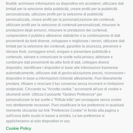
L'Associazione
Tecnico
finalità: archiviare informazioni su dispositivo e/o accedervi, utilizzare dati
limitati per la selezione della pubblicità, creare profili per la pubblicità
Missione e Progetto
Fiscale
personalizzata, utilizzare profili per la selezione di pubblicità
Organigramma aziendale
Lavoro
personalizzata, creare profili per la personalizzazione dei contenuti,
utilizzare profili per la selezione di contenuti personalizzati, misurare le
I Nostri Servizi
Ambiente
prestazioni degli annunci, misurare le prestazioni dei contenuti,
comprendere il pubblico attraverso statistiche o la combinazione di dati
Uffici della Sede
Associazione
provenienti da fonti diverse, sviluppare e migliorare i servizi, utilizzare dati
provinciale
limitati per la selezione dei contenuti, garantire la sicurezza, prevenire e
Le Sedi di Zona
rilevare frodi, correggere errori, erogare e presentare pubblicità e
CONFAGRICOLTURA
contenuto, salvare e comunicare le scelte sulla privacy, abbinare e
Agricoltori S.r.l.
ATTIVA
combinare dati provenienti da altre fonti di dati, collegare diversi
dispositivi, identificare i dispositivi in base alle informazioni trasmesse
Whistleblowing
Notizie in evidenza
automaticamente, utilizzare dati di geolocalizzazione precisi, riconoscere i
Confagricoltura Rovigo e
dispositivi in base a informazioni richieste attivamente. Puoi liberamente
Eventi
Agricoltori srl
prestare, rifiutare o revocare il tuo consenso senza incorrere in limitazioni
Comunicati Stampa
sostanziali. Cliccando su "Accetta cookie," acconsenti all'uso di cookie e
strumenti simili. Utilizza il pulsante "Gestisci Preferenze" per
Video
personalizzare le tue scelte o "Rifiuta tutto" per proseguire senza cookie
non strettamente necessari. Puoi modificare le tue preferenze in qualsiasi
Iscrizione Newsletter
momento cliccando sul link "Preferenze Cookie" in fondo alla pagina o
Newsletter
sull'icona dello scudo in basso a sinistra. Le tue preferenze si
applicheranno al solo dispositivo in uso.
Archivio Periodici
Cookie Policy