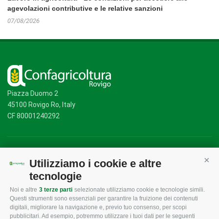
agevolazioni contributive e le relative sanzioni
07/08/2026
Piazza Duomo 2
45100 Rovigo Ro, Italy
CF 80001240292
Mappa del sito
/
Privacy Policy
/
Cookie Policy
Utilizziamo i cookie e altre
Cont
tecnologie
Noi e altre
3 terze parti
selezionate utilizziamo cookie e tecnologie simili.
CONFAGRICOLTURA
CONFAGRICOLTURA
Questi strumenti sono essenziali per garantire la fruizione dei contenuti
ROVIGO
INFORMA
digitali, migliorare la navigazione e, previo tuo consenso, per scopi
pubblicitari. Ad esempio, potremmo utilizzare i tuoi dati per le seguenti