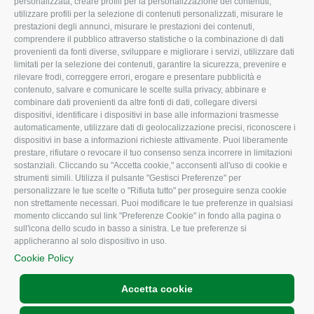
Organigramma aziendale
Lavoro
personalizzata, creare profili per la personalizzazione dei contenuti,
utilizzare profili per la selezione di contenuti personalizzati, misurare le
I Nostri Servizi
Ambiente
prestazioni degli annunci, misurare le prestazioni dei contenuti,
comprendere il pubblico attraverso statistiche o la combinazione di dati
Uffici della Sede
Associazione
provenienti da fonti diverse, sviluppare e migliorare i servizi, utilizzare dati
provinciale
limitati per la selezione dei contenuti, garantire la sicurezza, prevenire e
Le Sedi di Zona
rilevare frodi, correggere errori, erogare e presentare pubblicità e
CONFAGRICOLTURA
contenuto, salvare e comunicare le scelte sulla privacy, abbinare e
Agricoltori S.r.l.
ATTIVA
combinare dati provenienti da altre fonti di dati, collegare diversi
dispositivi, identificare i dispositivi in base alle informazioni trasmesse
Whistleblowing
Notizie in evidenza
automaticamente, utilizzare dati di geolocalizzazione precisi, riconoscere i
Confagricoltura Rovigo e
dispositivi in base a informazioni richieste attivamente. Puoi liberamente
Eventi
Agricoltori srl
prestare, rifiutare o revocare il tuo consenso senza incorrere in limitazioni
Comunicati Stampa
sostanziali. Cliccando su "Accetta cookie," acconsenti all'uso di cookie e
strumenti simili. Utilizza il pulsante "Gestisci Preferenze" per
Video
personalizzare le tue scelte o "Rifiuta tutto" per proseguire senza cookie
non strettamente necessari. Puoi modificare le tue preferenze in qualsiasi
Iscrizione Newsletter
momento cliccando sul link "Preferenze Cookie" in fondo alla pagina o
Newsletter
sull'icona dello scudo in basso a sinistra. Le tue preferenze si
applicheranno al solo dispositivo in uso.
Archivio Periodici
Cookie Policy
Accetta cookie