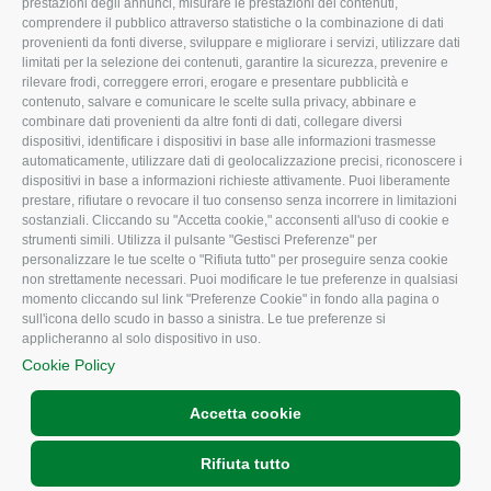
prestazioni degli annunci, misurare le prestazioni dei contenuti,
comprendere il pubblico attraverso statistiche o la combinazione di dati
Uffici della Sede
Associazione
provenienti da fonti diverse, sviluppare e migliorare i servizi, utilizzare dati
provinciale
limitati per la selezione dei contenuti, garantire la sicurezza, prevenire e
Le Sedi di Zona
rilevare frodi, correggere errori, erogare e presentare pubblicità e
CONFAGRICOLTURA
contenuto, salvare e comunicare le scelte sulla privacy, abbinare e
Agricoltori S.r.l.
ATTIVA
combinare dati provenienti da altre fonti di dati, collegare diversi
dispositivi, identificare i dispositivi in base alle informazioni trasmesse
Whistleblowing
Notizie in evidenza
automaticamente, utilizzare dati di geolocalizzazione precisi, riconoscere i
Confagricoltura Rovigo e
dispositivi in base a informazioni richieste attivamente. Puoi liberamente
Eventi
Agricoltori srl
prestare, rifiutare o revocare il tuo consenso senza incorrere in limitazioni
Comunicati Stampa
sostanziali. Cliccando su "Accetta cookie," acconsenti all'uso di cookie e
strumenti simili. Utilizza il pulsante "Gestisci Preferenze" per
Video
personalizzare le tue scelte o "Rifiuta tutto" per proseguire senza cookie
non strettamente necessari. Puoi modificare le tue preferenze in qualsiasi
Iscrizione Newsletter
momento cliccando sul link "Preferenze Cookie" in fondo alla pagina o
Newsletter
sull'icona dello scudo in basso a sinistra. Le tue preferenze si
applicheranno al solo dispositivo in uso.
Archivio Periodici
Cookie Policy
Accetta cookie
Rifiuta tutto