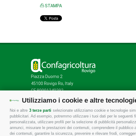
STAMPA
Piazza Duomo 2
45100 Rovigo Ro, Italy
CF 80001240292
Utilizziamo i cookie e altre tecnologi
Noi e altre
3 terze parti
selezionate utilizziamo cookie e tecnologie simil
Mappa del sito
/
Privacy Policy
/
Cookie Policy
pubblicitari. Ad esempio, potremmo utilizzare i tuoi dati per le seguenti fin
personalizzata, utilizzare profili per la selezione di pubblicità personaliz
annunci, misurare le prestazioni dei contenuti, comprendere il pubblico att
dei contenuti, garantire la sicurezza, prevenire e rilevare frodi, corregg