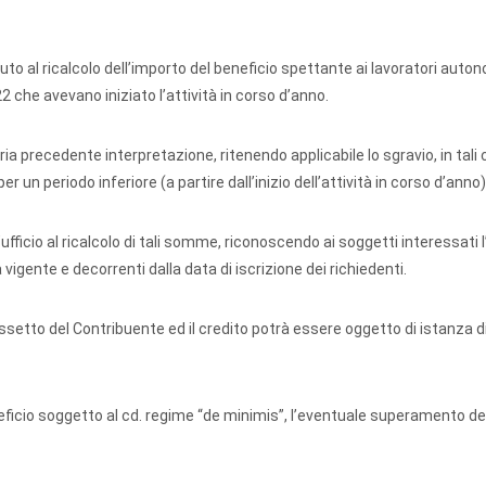
duto al ricalcolo dell’importo del beneficio spettante ai lavoratori auto
22 che avevano iniziato l’attività in corso d’anno.
pria precedente interpretazione, ritenendo applicabile lo sgravio, in tali 
r un periodo inferiore (a partire dall’inizio dell’attività in corso d’anno)
ficio al ricalcolo di tali somme, riconoscendo ai soggetti interessati 
 vigente e decorrenti dalla data di iscrizione dei richiedenti.
assetto del Contribuente ed il credito potrà essere oggetto di istanza d
eficio soggetto al cd. regime “de minimis”, l’eventuale superamento del 