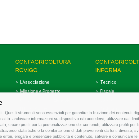
CONFAGRICOLTURA
CONFAGRICOL
ROVIGO
INFORMA
L'Associazione
Tecnico
Missione e Progetto
Fiscale
Organigramma aziendale
Lavoro
e
I Nostri Servizi
Ambiente
i. Questi strumenti sono essenziali per garantire la fruizione dei contenuti dig
Uffici della Sede provinciale
Associazione
alità: archiviare informazioni su dispositivo e/o accedervi, utilizzare dati limita
zata, creare profili per la personalizzazione dei contenuti, utilizzare profili per
Le Sedi di Zona
raverso statistiche o la combinazione di dati provenienti da fonti diverse, svilu
Agricoltori S.r.l.
ere errori, erogare e presentare pubblicità e contenuto, salvare e comunicare le