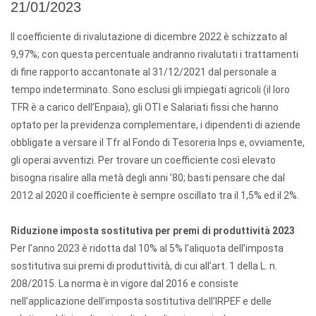
21/01/2023
Il coefficiente di rivalutazione
di dicembre
2022 è schizzato al
9,97%; con questa percentuale andranno rivalutati i trattamenti
di fine rapporto accantonate al
31/12/2021
dal personale a
tempo indeterminato. Sono esclusi gli impiegati agricoli (il loro
TFR è a carico dell’Enpaia), gli OTI e Salariati fissi che hanno
optato per la previdenza complementare, i dipendenti di aziende
obbligate a versare il Tfr al Fondo di Tesoreria Inps e, ovviamente,
gli operai avventizi. Per trovare un coefficiente così elevato
bisogna risalire alla metà degli anni ’80; basti pensare che dal
2012 al 2020 il coefficiente è sempre oscillato tra il 1,5% ed il 2%.
Riduzione imposta sostitutiva per premi di produttività 2023
Per l’anno 2023 è ridotta dal 10% al 5% l’aliquota dell’imposta
sostitutiva sui premi di produttività, di cui all’art. 1 della L. n.
208/2015. La norma è in vigore dal 2016 e consiste
nell’applicazione dell’imposta sostitutiva dell’IRPEF e delle