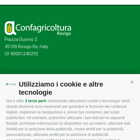
Piazza Duomo 2
45100 Rovigo Ro, Italy
CF 80001240292
Mappa del sito
/
Privacy Policy
/
Cookie Policy
Utilizziamo i cookie e altre
Cont
tecnologie
Noi e altre
3 terze parti
selezionate utilizziamo cookie e tecnologie simili.
CONFAGRICOLTURA
CONFAGRICOLTURA
Questi strumenti sono essenziali per garantire la fruizione dei contenuti
ROVIGO
INFORMA
digitali, migliorare la navigazione e, previo tuo consenso, per scopi
pubblicitari. Ad esempio, potremmo utilizzare i tuoi dati per le seguenti
L'Associazione
Tecnico
finalità: archiviare informazioni su dispositivo e/o accedervi, utilizzare dati
limitati per la selezione della pubblicità, creare profili per la pubblicità
Missione e Progetto
Fiscale
personalizzata, utilizzare profili per la selezione di pubblicità
Organigramma aziendale
Lavoro