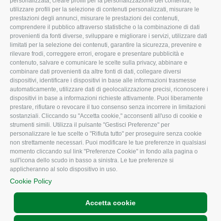
personalizzata, creare profili per la personalizzazione dei contenuti,
utilizzare profili per la selezione di contenuti personalizzati, misurare le
I Nostri Servizi
Ambiente
prestazioni degli annunci, misurare le prestazioni dei contenuti,
comprendere il pubblico attraverso statistiche o la combinazione di dati
Uffici della Sede
Associazione
provenienti da fonti diverse, sviluppare e migliorare i servizi, utilizzare dati
provinciale
limitati per la selezione dei contenuti, garantire la sicurezza, prevenire e
Le Sedi di Zona
rilevare frodi, correggere errori, erogare e presentare pubblicità e
CONFAGRICOLTURA
contenuto, salvare e comunicare le scelte sulla privacy, abbinare e
Agricoltori S.r.l.
ATTIVA
combinare dati provenienti da altre fonti di dati, collegare diversi
dispositivi, identificare i dispositivi in base alle informazioni trasmesse
Whistleblowing
Notizie in evidenza
automaticamente, utilizzare dati di geolocalizzazione precisi, riconoscere i
Confagricoltura Rovigo e
dispositivi in base a informazioni richieste attivamente. Puoi liberamente
Eventi
Agricoltori srl
prestare, rifiutare o revocare il tuo consenso senza incorrere in limitazioni
Comunicati Stampa
sostanziali. Cliccando su "Accetta cookie," acconsenti all'uso di cookie e
strumenti simili. Utilizza il pulsante "Gestisci Preferenze" per
Video
personalizzare le tue scelte o "Rifiuta tutto" per proseguire senza cookie
non strettamente necessari. Puoi modificare le tue preferenze in qualsiasi
Iscrizione Newsletter
momento cliccando sul link "Preferenze Cookie" in fondo alla pagina o
Newsletter
sull'icona dello scudo in basso a sinistra. Le tue preferenze si
applicheranno al solo dispositivo in uso.
Archivio Periodici
Cookie Policy
Accetta cookie