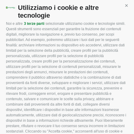
Mappa del sito
/
Privacy Policy
/
Cookie Policy
Utilizziamo i cookie e altre
Cont
tecnologie
Noi e altre
3 terze parti
selezionate utilizziamo cookie e tecnologie simili.
CONFAGRICOLTURA
CONFAGRICOLTURA
Questi strumenti sono essenziali per garantire la fruizione dei contenuti
ROVIGO
INFORMA
digitali, migliorare la navigazione e, previo tuo consenso, per scopi
pubblicitari. Ad esempio, potremmo utilizzare i tuoi dati per le seguenti
L'Associazione
Tecnico
finalità: archiviare informazioni su dispositivo e/o accedervi, utilizzare dati
limitati per la selezione della pubblicità, creare profili per la pubblicità
Missione e Progetto
Fiscale
personalizzata, utilizzare profili per la selezione di pubblicità
Organigramma aziendale
Lavoro
personalizzata, creare profili per la personalizzazione dei contenuti,
utilizzare profili per la selezione di contenuti personalizzati, misurare le
I Nostri Servizi
Ambiente
prestazioni degli annunci, misurare le prestazioni dei contenuti,
comprendere il pubblico attraverso statistiche o la combinazione di dati
Uffici della Sede
Associazione
provenienti da fonti diverse, sviluppare e migliorare i servizi, utilizzare dati
provinciale
limitati per la selezione dei contenuti, garantire la sicurezza, prevenire e
Le Sedi di Zona
rilevare frodi, correggere errori, erogare e presentare pubblicità e
CONFAGRICOLTURA
contenuto, salvare e comunicare le scelte sulla privacy, abbinare e
Agricoltori S.r.l.
ATTIVA
combinare dati provenienti da altre fonti di dati, collegare diversi
dispositivi, identificare i dispositivi in base alle informazioni trasmesse
Whistleblowing
Notizie in evidenza
automaticamente, utilizzare dati di geolocalizzazione precisi, riconoscere i
Confagricoltura Rovigo e
dispositivi in base a informazioni richieste attivamente. Puoi liberamente
Eventi
Agricoltori srl
prestare, rifiutare o revocare il tuo consenso senza incorrere in limitazioni
Comunicati Stampa
sostanziali. Cliccando su "Accetta cookie," acconsenti all'uso di cookie e