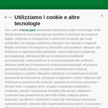
Mappa del sito
/
Privacy Policy
/
Cookie Policy
Utilizziamo i cookie e altre
Cont
tecnologie
Noi e altre
3 terze parti
selezionate utilizziamo cookie e tecnologie simili.
CONFAGRICOLTURA
CONFAGRICOLTURA
Questi strumenti sono essenziali per garantire la fruizione dei contenuti
ROVIGO
INFORMA
digitali, migliorare la navigazione e, previo tuo consenso, per scopi
pubblicitari. Ad esempio, potremmo utilizzare i tuoi dati per le seguenti
L'Associazione
Tecnico
finalità: archiviare informazioni su dispositivo e/o accedervi, utilizzare dati
limitati per la selezione della pubblicità, creare profili per la pubblicità
Missione e Progetto
Fiscale
personalizzata, utilizzare profili per la selezione di pubblicità
Organigramma aziendale
Lavoro
personalizzata, creare profili per la personalizzazione dei contenuti,
utilizzare profili per la selezione di contenuti personalizzati, misurare le
I Nostri Servizi
Ambiente
prestazioni degli annunci, misurare le prestazioni dei contenuti,
comprendere il pubblico attraverso statistiche o la combinazione di dati
Uffici della Sede
Associazione
provenienti da fonti diverse, sviluppare e migliorare i servizi, utilizzare dati
provinciale
limitati per la selezione dei contenuti, garantire la sicurezza, prevenire e
Le Sedi di Zona
rilevare frodi, correggere errori, erogare e presentare pubblicità e
CONFAGRICOLTURA
contenuto, salvare e comunicare le scelte sulla privacy, abbinare e
Agricoltori S.r.l.
ATTIVA
combinare dati provenienti da altre fonti di dati, collegare diversi
dispositivi, identificare i dispositivi in base alle informazioni trasmesse
Whistleblowing
Notizie in evidenza
automaticamente, utilizzare dati di geolocalizzazione precisi, riconoscere i
Confagricoltura Rovigo e