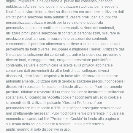
digitali, migliorare la navigazione e, previo tuo consenso, per scopi
pubblicitari. Ad esempio, potremmo utilizzare i tuoi dati per le seguenti
L'Associazione
Tecnico
finalità: archiviare informazioni su dispositivo e/o accedervi, utilizzare dati
limitati per la selezione della pubblicità, creare profili per la pubblicità
Missione e Progetto
Fiscale
personalizzata, utilizzare profili per la selezione di pubblicità
Organigramma aziendale
Lavoro
personalizzata, creare profili per la personalizzazione dei contenuti,
utilizzare profili per la selezione di contenuti personalizzati, misurare le
I Nostri Servizi
Ambiente
prestazioni degli annunci, misurare le prestazioni dei contenuti,
comprendere il pubblico attraverso statistiche o la combinazione di dati
Uffici della Sede
Associazione
provenienti da fonti diverse, sviluppare e migliorare i servizi, utilizzare dati
provinciale
limitati per la selezione dei contenuti, garantire la sicurezza, prevenire e
Le Sedi di Zona
rilevare frodi, correggere errori, erogare e presentare pubblicità e
CONFAGRICOLTURA
contenuto, salvare e comunicare le scelte sulla privacy, abbinare e
Agricoltori S.r.l.
ATTIVA
combinare dati provenienti da altre fonti di dati, collegare diversi
dispositivi, identificare i dispositivi in base alle informazioni trasmesse
Whistleblowing
Notizie in evidenza
automaticamente, utilizzare dati di geolocalizzazione precisi, riconoscere i
Confagricoltura Rovigo e
dispositivi in base a informazioni richieste attivamente. Puoi liberamente
Eventi
Agricoltori srl
prestare, rifiutare o revocare il tuo consenso senza incorrere in limitazioni
Comunicati Stampa
sostanziali. Cliccando su "Accetta cookie," acconsenti all'uso di cookie e
strumenti simili. Utilizza il pulsante "Gestisci Preferenze" per
Video
personalizzare le tue scelte o "Rifiuta tutto" per proseguire senza cookie
non strettamente necessari. Puoi modificare le tue preferenze in qualsiasi
Iscrizione Newsletter
momento cliccando sul link "Preferenze Cookie" in fondo alla pagina o
Newsletter
sull'icona dello scudo in basso a sinistra. Le tue preferenze si
applicheranno al solo dispositivo in uso.
Archivio Periodici