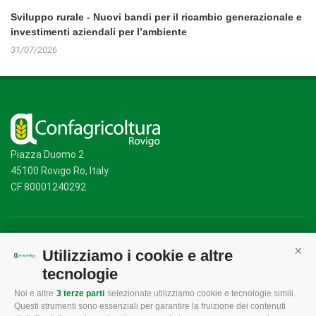
Sviluppo rurale - Nuovi bandi per il ricambio generazionale e
investimenti aziendali per l’ambiente
31/07/2026
Piazza Duomo 2
45100 Rovigo Ro, Italy
CF 80001240292
Mappa del sito
/
Privacy Policy
/
Cookie Policy
Utilizziamo i cookie e altre
Cont
tecnologie
Noi e altre
3 terze parti
selezionate utilizziamo cookie e tecnologie simili.
CONFAGRICOLTURA
CONFAGRICOLTURA
Questi strumenti sono essenziali per garantire la fruizione dei contenuti
ROVIGO
INFORMA