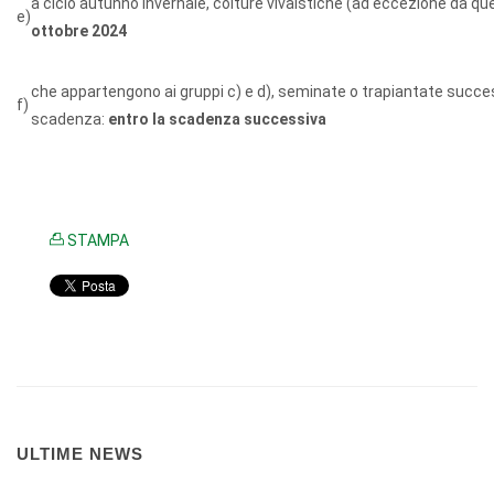
a ciclo autunno invernale, colture vivaistiche (ad eccezione da que
e)
ottobre 2024
che appartengono ai gruppi c) e d), seminate o trapiantate succ
f)
scadenza:
entro la scadenza successiva
STAMPA
ULTIME NEWS