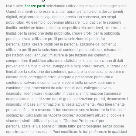
Noi e altre
3 terze parti
selezionate utilizziamo cookie e tecnologie simili.
CONFAGRICOLTURA
CONFAGRICOLTURA
Questi strumenti sono essenziali per garantire la fruizione dei contenuti
ROVIGO
INFORMA
digitali, migliorare la navigazione e, previo tuo consenso, per scopi
pubblicitari. Ad esempio, potremmo utilizzare i tuoi dati per le seguenti
L'Associazione
Tecnico
finalità: archiviare informazioni su dispositivo e/o accedervi, utilizzare dati
limitati per la selezione della pubblicità, creare profili per la pubblicità
Missione e Progetto
Fiscale
personalizzata, utilizzare profili per la selezione di pubblicità
Organigramma aziendale
Lavoro
personalizzata, creare profili per la personalizzazione dei contenuti,
utilizzare profili per la selezione di contenuti personalizzati, misurare le
I Nostri Servizi
Ambiente
prestazioni degli annunci, misurare le prestazioni dei contenuti,
comprendere il pubblico attraverso statistiche o la combinazione di dati
Uffici della Sede
Associazione
provenienti da fonti diverse, sviluppare e migliorare i servizi, utilizzare dati
provinciale
limitati per la selezione dei contenuti, garantire la sicurezza, prevenire e
Le Sedi di Zona
rilevare frodi, correggere errori, erogare e presentare pubblicità e
CONFAGRICOLTURA
contenuto, salvare e comunicare le scelte sulla privacy, abbinare e
Agricoltori S.r.l.
ATTIVA
combinare dati provenienti da altre fonti di dati, collegare diversi
dispositivi, identificare i dispositivi in base alle informazioni trasmesse
Whistleblowing
Notizie in evidenza
automaticamente, utilizzare dati di geolocalizzazione precisi, riconoscere i
Confagricoltura Rovigo e
dispositivi in base a informazioni richieste attivamente. Puoi liberamente
Eventi
Agricoltori srl
prestare, rifiutare o revocare il tuo consenso senza incorrere in limitazioni
Comunicati Stampa
sostanziali. Cliccando su "Accetta cookie," acconsenti all'uso di cookie e
strumenti simili. Utilizza il pulsante "Gestisci Preferenze" per
Video
personalizzare le tue scelte o "Rifiuta tutto" per proseguire senza cookie
non strettamente necessari. Puoi modificare le tue preferenze in qualsiasi
Iscrizione Newsletter