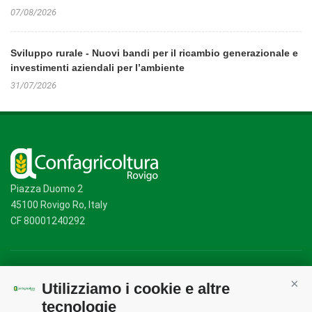
07/08/2026
Sviluppo rurale - Nuovi bandi per il ricambio generazionale e
investimenti aziendali per l’ambiente
31/07/2026
Piazza Duomo 2
45100 Rovigo Ro, Italy
CF 80001240292
Mappa del sito
/
Privacy Policy
/
Cookie Policy
Utilizziamo i cookie e altre
Cont
tecnologie