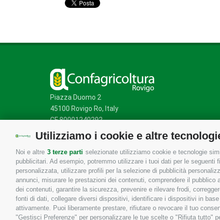
Piazza Duomo 2
45100 Rovigo Ro, Italy
CF 80001240292
Utilizziamo i cookie e altre tecnologi
Noi e altre
3 terze parti
selezionate utilizziamo cookie e tecnologie simil
Mappa del sito
/
Privacy Policy
/
Cookie Policy
pubblicitari. Ad esempio, potremmo utilizzare i tuoi dati per le seguenti fin
personalizzata, utilizzare profili per la selezione di pubblicità personaliz
annunci, misurare le prestazioni dei contenuti, comprendere il pubblico att
dei contenuti, garantire la sicurezza, prevenire e rilevare frodi, corregg
fonti di dati, collegare diversi dispositivi, identificare i dispositivi in 
attivamente. Puoi liberamente prestare, rifiutare o revocare il tuo consen
"Gestisci Preferenze" per personalizzare le tue scelte o "Rifiuta tutto"