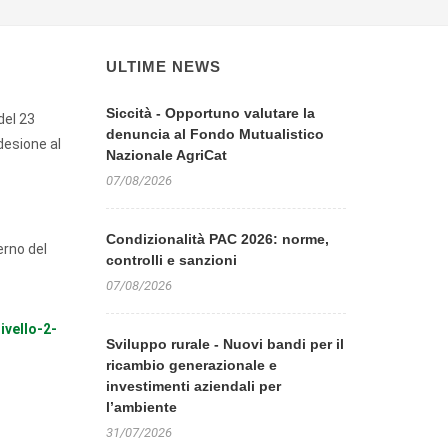
ULTIME NEWS
Siccità - Opportuno valutare la
del 23
denuncia al Fondo Mutualistico
desione al
Nazionale AgriCat
07/08/2026
Condizionalità PAC 2026: norme,
erno del
controlli e sanzioni
07/08/2026
ivello-2-
Sviluppo rurale - Nuovi bandi per il
ricambio generazionale e
investimenti aziendali per
l’ambiente
31/07/2026