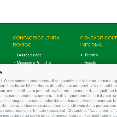
CONFAGRICOLTURA
CONFAGRICOL
ROVIGO
INFORMA
L'Associazione
Tecnico
Missione e Progetto
Fiscale
Organigramma aziendale
Lavoro
e
I Nostri Servizi
Ambiente
i. Questi strumenti sono essenziali per garantire la fruizione dei contenuti dig
Uffici della Sede provinciale
Associazione
alità: archiviare informazioni su dispositivo e/o accedervi, utilizzare dati limita
zata, creare profili per la personalizzazione dei contenuti, utilizzare profili per
Le Sedi di Zona
raverso statistiche o la combinazione di dati provenienti da fonti diverse, svilu
Agricoltori S.r.l.
ere errori, erogare e presentare pubblicità e contenuto, salvare e comunicare le
base alle informazioni trasmesse automaticamente, utilizzare dati di geolocalizzaz
Whistleblowing Confagricoltura
so senza incorrere in limitazioni sostanziali. Cliccando su "Accetta cookie," ac
Rovigo e Agricoltori srl
 per proseguire senza cookie non strettamente necessari. Puoi modificare le t