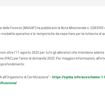
re e delle Foreste (MASAF) ha pubblicato la Nota Ministeriale n. 0283595 
e modalità operative e le tempistiche da rispettare per la richiesta di a
n oltre l’11 agosto 2025 per tutti gli allevatori che intendono aderire
une (PAC) per l’anno di domanda 2025. Per maggiori informazioni, all’int
 approfondimento:
 all’Organismo di Certificazione”
-
https://sqnba.info/ecoschema-1-l
ficazione/