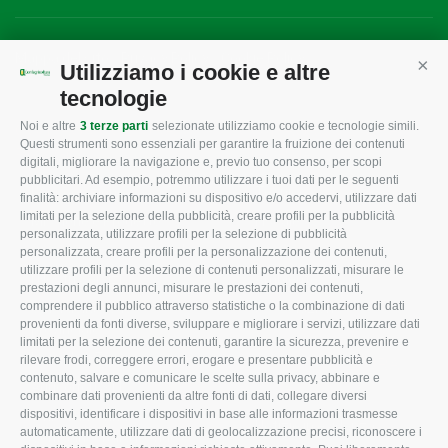
Mappa del sito
/
Privacy Policy
/
Cookie Policy
Utilizziamo i cookie e altre
Cont
tecnologie
Noi e altre
3 terze parti
selezionate utilizziamo cookie e tecnologie simili.
CONFAGRICOLTURA
CONFAGRICOLTURA
Questi strumenti sono essenziali per garantire la fruizione dei contenuti
ROVIGO
INFORMA
digitali, migliorare la navigazione e, previo tuo consenso, per scopi
pubblicitari. Ad esempio, potremmo utilizzare i tuoi dati per le seguenti
L'Associazione
Tecnico
finalità: archiviare informazioni su dispositivo e/o accedervi, utilizzare dati
limitati per la selezione della pubblicità, creare profili per la pubblicità
Missione e Progetto
Fiscale
personalizzata, utilizzare profili per la selezione di pubblicità
Organigramma aziendale
Lavoro
personalizzata, creare profili per la personalizzazione dei contenuti,
utilizzare profili per la selezione di contenuti personalizzati, misurare le
I Nostri Servizi
Ambiente
prestazioni degli annunci, misurare le prestazioni dei contenuti,
comprendere il pubblico attraverso statistiche o la combinazione di dati
Uffici della Sede
Associazione
provenienti da fonti diverse, sviluppare e migliorare i servizi, utilizzare dati
provinciale
limitati per la selezione dei contenuti, garantire la sicurezza, prevenire e
Le Sedi di Zona
rilevare frodi, correggere errori, erogare e presentare pubblicità e
CONFAGRICOLTURA
contenuto, salvare e comunicare le scelte sulla privacy, abbinare e
Agricoltori S.r.l.
ATTIVA
combinare dati provenienti da altre fonti di dati, collegare diversi
dispositivi, identificare i dispositivi in base alle informazioni trasmesse
Whistleblowing
Notizie in evidenza
automaticamente, utilizzare dati di geolocalizzazione precisi, riconoscere i
Confagricoltura Rovigo e