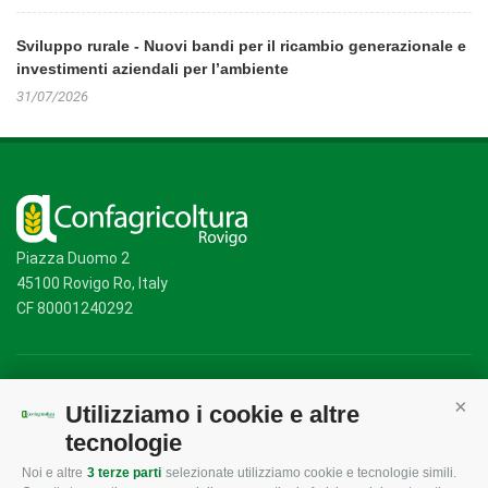
Sviluppo rurale - Nuovi bandi per il ricambio generazionale e
investimenti aziendali per l’ambiente
31/07/2026
Piazza Duomo 2
45100 Rovigo Ro, Italy
CF 80001240292
Mappa del sito
/
Privacy Policy
/
Cookie Policy
Utilizziamo i cookie e altre
Cont
tecnologie
Noi e altre
3 terze parti
selezionate utilizziamo cookie e tecnologie simili.
CONFAGRICOLTURA
CONFAGRICOLTURA