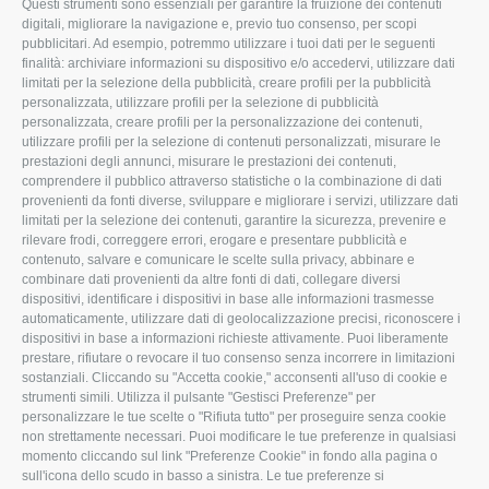
Questi strumenti sono essenziali per garantire la fruizione dei contenuti
ROVIGO
INFORMA
digitali, migliorare la navigazione e, previo tuo consenso, per scopi
pubblicitari. Ad esempio, potremmo utilizzare i tuoi dati per le seguenti
L'Associazione
Tecnico
finalità: archiviare informazioni su dispositivo e/o accedervi, utilizzare dati
limitati per la selezione della pubblicità, creare profili per la pubblicità
Missione e Progetto
Fiscale
personalizzata, utilizzare profili per la selezione di pubblicità
Organigramma aziendale
Lavoro
personalizzata, creare profili per la personalizzazione dei contenuti,
utilizzare profili per la selezione di contenuti personalizzati, misurare le
I Nostri Servizi
Ambiente
prestazioni degli annunci, misurare le prestazioni dei contenuti,
comprendere il pubblico attraverso statistiche o la combinazione di dati
Uffici della Sede
Associazione
provenienti da fonti diverse, sviluppare e migliorare i servizi, utilizzare dati
provinciale
limitati per la selezione dei contenuti, garantire la sicurezza, prevenire e
Le Sedi di Zona
rilevare frodi, correggere errori, erogare e presentare pubblicità e
CONFAGRICOLTURA
contenuto, salvare e comunicare le scelte sulla privacy, abbinare e
Agricoltori S.r.l.
ATTIVA
combinare dati provenienti da altre fonti di dati, collegare diversi
dispositivi, identificare i dispositivi in base alle informazioni trasmesse
Whistleblowing
Notizie in evidenza
automaticamente, utilizzare dati di geolocalizzazione precisi, riconoscere i
Confagricoltura Rovigo e
dispositivi in base a informazioni richieste attivamente. Puoi liberamente
Eventi
Agricoltori srl
prestare, rifiutare o revocare il tuo consenso senza incorrere in limitazioni
Comunicati Stampa
sostanziali. Cliccando su "Accetta cookie," acconsenti all'uso di cookie e
strumenti simili. Utilizza il pulsante "Gestisci Preferenze" per
Video
personalizzare le tue scelte o "Rifiuta tutto" per proseguire senza cookie
non strettamente necessari. Puoi modificare le tue preferenze in qualsiasi
Iscrizione Newsletter
momento cliccando sul link "Preferenze Cookie" in fondo alla pagina o
Newsletter
sull'icona dello scudo in basso a sinistra. Le tue preferenze si