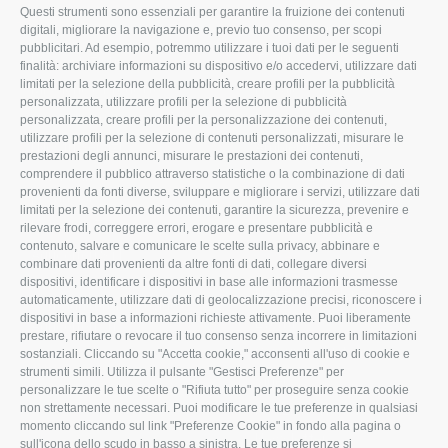
Questi strumenti sono essenziali per garantire la fruizione dei contenuti
ROVIGO
INFORMA
digitali, migliorare la navigazione e, previo tuo consenso, per scopi
pubblicitari. Ad esempio, potremmo utilizzare i tuoi dati per le seguenti
L'Associazione
Tecnico
finalità: archiviare informazioni su dispositivo e/o accedervi, utilizzare dati
limitati per la selezione della pubblicità, creare profili per la pubblicità
Missione e Progetto
Fiscale
personalizzata, utilizzare profili per la selezione di pubblicità
Organigramma aziendale
Lavoro
personalizzata, creare profili per la personalizzazione dei contenuti,
utilizzare profili per la selezione di contenuti personalizzati, misurare le
I Nostri Servizi
Ambiente
prestazioni degli annunci, misurare le prestazioni dei contenuti,
comprendere il pubblico attraverso statistiche o la combinazione di dati
Uffici della Sede
Associazione
provenienti da fonti diverse, sviluppare e migliorare i servizi, utilizzare dati
provinciale
limitati per la selezione dei contenuti, garantire la sicurezza, prevenire e
Le Sedi di Zona
rilevare frodi, correggere errori, erogare e presentare pubblicità e
CONFAGRICOLTURA
contenuto, salvare e comunicare le scelte sulla privacy, abbinare e
Agricoltori S.r.l.
ATTIVA
combinare dati provenienti da altre fonti di dati, collegare diversi
dispositivi, identificare i dispositivi in base alle informazioni trasmesse
Whistleblowing
Notizie in evidenza
automaticamente, utilizzare dati di geolocalizzazione precisi, riconoscere i
Confagricoltura Rovigo e
dispositivi in base a informazioni richieste attivamente. Puoi liberamente
Eventi
Agricoltori srl
prestare, rifiutare o revocare il tuo consenso senza incorrere in limitazioni
Comunicati Stampa
sostanziali. Cliccando su "Accetta cookie," acconsenti all'uso di cookie e
strumenti simili. Utilizza il pulsante "Gestisci Preferenze" per
Video
personalizzare le tue scelte o "Rifiuta tutto" per proseguire senza cookie
non strettamente necessari. Puoi modificare le tue preferenze in qualsiasi
Iscrizione Newsletter
momento cliccando sul link "Preferenze Cookie" in fondo alla pagina o
Newsletter
sull'icona dello scudo in basso a sinistra. Le tue preferenze si