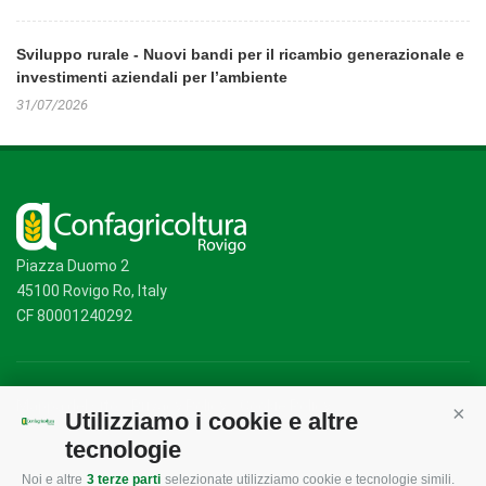
Sviluppo rurale - Nuovi bandi per il ricambio generazionale e
investimenti aziendali per l’ambiente
31/07/2026
Piazza Duomo 2
45100 Rovigo Ro, Italy
CF 80001240292
Mappa del sito
/
Privacy Policy
/
Cookie Policy
Utilizziamo i cookie e altre
Cont
tecnologie
Noi e altre
3 terze parti
selezionate utilizziamo cookie e tecnologie simili.
CONFAGRICOLTURA
CONFAGRICOLTURA