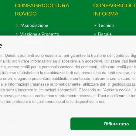
CONFAGRICOLTURA
CONFAGRICOL
ROVIGO
INFORMA
L'Associazione
Tecnico
Missione e Progetto
Fiscale
Organigramma aziendale
Lavoro
e
I Nostri Servizi
Ambiente
i. Questi strumenti sono essenziali per garantire la fruizione dei contenuti dig
Uffici della Sede provinciale
Associazione
alità: archiviare informazioni su dispositivo e/o accedervi, utilizzare dati limita
zata, creare profili per la personalizzazione dei contenuti, utilizzare profili per
Le Sedi di Zona
raverso statistiche o la combinazione di dati provenienti da fonti diverse, svilu
Agricoltori S.r.l.
ere errori, erogare e presentare pubblicità e contenuto, salvare e comunicare le
base alle informazioni trasmesse automaticamente, utilizzare dati di geolocalizzaz
Whistleblowing Confagricoltura
so senza incorrere in limitazioni sostanziali. Cliccando su "Accetta cookie," ac
Rovigo e Agricoltori srl
 per proseguire senza cookie non strettamente necessari. Puoi modificare le t
 Le tue preferenze si applicheranno al solo dispositivo in uso.
Rifiuta tutto
gricoltura Rovigo