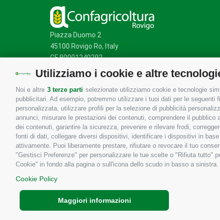
Piazza Duomo 2
45100 Rovigo Ro, Italy
CF 80001240292
Utilizziamo i cookie e altre tecnologi
Noi e altre
3 terze parti
selezionate utilizziamo cookie e tecnologie simil
Mappa del sito
/
Privacy Policy
/
Cookie Policy
pubblicitari. Ad esempio, potremmo utilizzare i tuoi dati per le seguenti fin
personalizzata, utilizzare profili per la selezione di pubblicità personaliz
annunci, misurare le prestazioni dei contenuti, comprendere il pubblico att
dei contenuti, garantire la sicurezza, prevenire e rilevare frodi, corregg
fonti di dati, collegare diversi dispositivi, identificare i dispositivi in 
attivamente. Puoi liberamente prestare, rifiutare o revocare il tuo consen
"Gestisci Preferenze" per personalizzare le tue scelte o "Rifiuta tutto"
Cookie" in fondo alla pagina o sull'icona dello scudo in basso a sinistra.
Cookie Policy
Maggiori informazioni
Copyrights © 2026 Tutti i diritti sono riservati - Confa