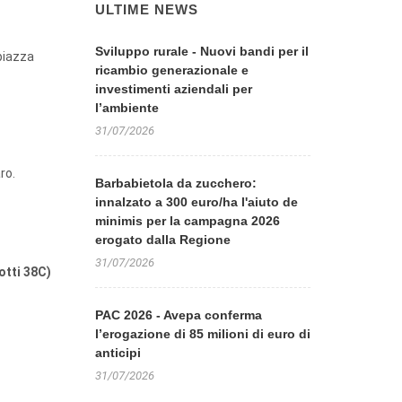
ULTIME NEWS
Sviluppo rurale - Nuovi bandi per il
 piazza
ricambio generazionale e
investimenti aziendali per
l’ambiente
31/07/2026
ro.
Barbabietola da zucchero:
innalzato a 300 euro/ha l'aiuto de
minimis per la campagna 2026
erogato dalla Regione
31/07/2026
otti 38C)
PAC 2026 - Avepa conferma
l’erogazione di 85 milioni di euro di
anticipi
31/07/2026