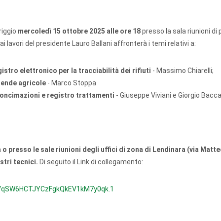
riggio
mercoledì 15 ottobre 2025 alle ore 18
presso la sala riunioni di
 lavori del presidente Lauro Ballani affronterà i temi relativi a:
tro elettronico per la tracciabilità dei rifiuti
- Massimo Chiarelli;
iende agricole
- Marco Stoppa
oncimazioni e registro trattamenti
- Giuseppe Viviani e Giorgio Bacca
o presso le sale riunioni degli uffici di zona di Lendinara (via Matte
stri tecnici.
Di seguito il Link di collegamento:
xNVqSW6HCTJYCzFgkQkEV1kM7y0qk.1