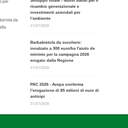
Sviluppo rurale - Nuovi bandi per il
o per
ricambio generazionale e
investimenti aziendali per
l’ambiente
bietola da
31/07/2026
ella
Barbabietola da zucchero:
innalzato a 300 euro/ha l'aiuto de
minimis per la campagna 2026
erogato dalla Regione
31/07/2026
PAC 2026 - Avepa conferma
l’erogazione di 85 milioni di euro di
anticipi
31/07/2026