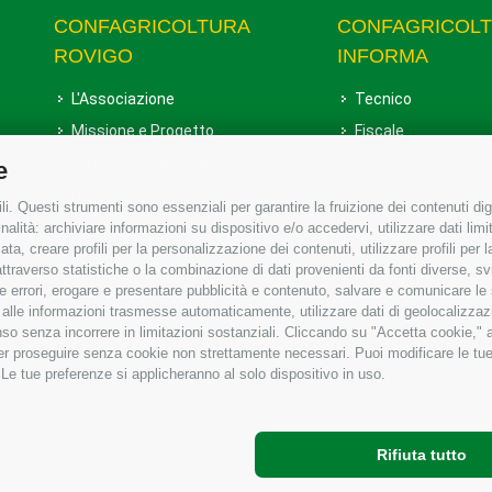
CONFAGRICOLTURA
CONFAGRICOL
ROVIGO
INFORMA
L'Associazione
Tecnico
Missione e Progetto
Fiscale
Organigramma aziendale
Lavoro
e
I Nostri Servizi
Ambiente
i. Questi strumenti sono essenziali per garantire la fruizione dei contenuti dig
Uffici della Sede provinciale
Associazione
alità: archiviare informazioni su dispositivo e/o accedervi, utilizzare dati limita
zata, creare profili per la personalizzazione dei contenuti, utilizzare profili per
Le Sedi di Zona
raverso statistiche o la combinazione di dati provenienti da fonti diverse, svilu
Agricoltori S.r.l.
ere errori, erogare e presentare pubblicità e contenuto, salvare e comunicare le
base alle informazioni trasmesse automaticamente, utilizzare dati di geolocalizzaz
Whistleblowing Confagricoltura
so senza incorrere in limitazioni sostanziali. Cliccando su "Accetta cookie," ac
Rovigo e Agricoltori srl
 per proseguire senza cookie non strettamente necessari. Puoi modificare le t
 Le tue preferenze si applicheranno al solo dispositivo in uso.
Rifiuta tutto
gricoltura Rovigo