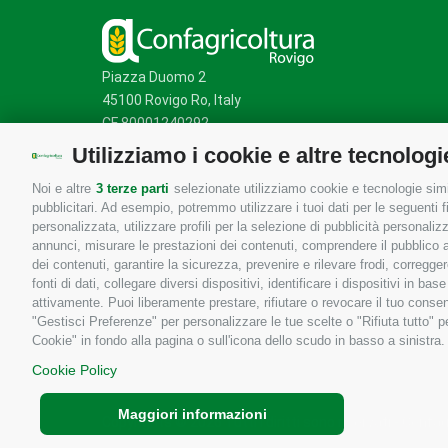
Piazza Duomo 2
45100 Rovigo Ro, Italy
CF 80001240292
Utilizziamo i cookie e altre tecnologi
Noi e altre
3 terze parti
selezionate utilizziamo cookie e tecnologie simil
Mappa del sito
/
Privacy Policy
/
Cookie Policy
pubblicitari. Ad esempio, potremmo utilizzare i tuoi dati per le seguenti fin
personalizzata, utilizzare profili per la selezione di pubblicità personaliz
annunci, misurare le prestazioni dei contenuti, comprendere il pubblico att
dei contenuti, garantire la sicurezza, prevenire e rilevare frodi, corregg
fonti di dati, collegare diversi dispositivi, identificare i dispositivi in 
attivamente. Puoi liberamente prestare, rifiutare o revocare il tuo consen
"Gestisci Preferenze" per personalizzare le tue scelte o "Rifiuta tutto"
Cookie" in fondo alla pagina o sull'icona dello scudo in basso a sinistra.
Cookie Policy
Maggiori informazioni
Copyrights © 2026 Tutti i diritti sono riservati - Confa