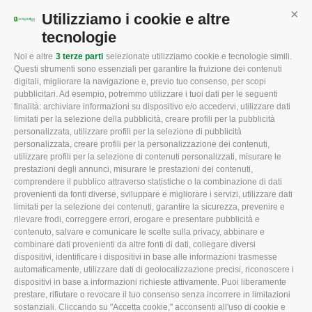
Mappa del sito
/
Privacy Policy
/
Cookie Policy
Utilizziamo i cookie e altre
Cont
tecnologie
Noi e altre
3 terze parti
selezionate utilizziamo cookie e tecnologie simili.
CONFAGRICOLTURA
CONFAGRICOLTURA
Questi strumenti sono essenziali per garantire la fruizione dei contenuti
ROVIGO
INFORMA
digitali, migliorare la navigazione e, previo tuo consenso, per scopi
pubblicitari. Ad esempio, potremmo utilizzare i tuoi dati per le seguenti
L'Associazione
Tecnico
finalità: archiviare informazioni su dispositivo e/o accedervi, utilizzare dati
limitati per la selezione della pubblicità, creare profili per la pubblicità
Missione e Progetto
Fiscale
personalizzata, utilizzare profili per la selezione di pubblicità
Organigramma aziendale
Lavoro
personalizzata, creare profili per la personalizzazione dei contenuti,
utilizzare profili per la selezione di contenuti personalizzati, misurare le
I Nostri Servizi
Ambiente
prestazioni degli annunci, misurare le prestazioni dei contenuti,
comprendere il pubblico attraverso statistiche o la combinazione di dati
Uffici della Sede
Associazione
provenienti da fonti diverse, sviluppare e migliorare i servizi, utilizzare dati
provinciale
limitati per la selezione dei contenuti, garantire la sicurezza, prevenire e
Le Sedi di Zona
rilevare frodi, correggere errori, erogare e presentare pubblicità e
CONFAGRICOLTURA
contenuto, salvare e comunicare le scelte sulla privacy, abbinare e
Agricoltori S.r.l.
ATTIVA
combinare dati provenienti da altre fonti di dati, collegare diversi
dispositivi, identificare i dispositivi in base alle informazioni trasmesse
Whistleblowing
Notizie in evidenza
automaticamente, utilizzare dati di geolocalizzazione precisi, riconoscere i
Confagricoltura Rovigo e
dispositivi in base a informazioni richieste attivamente. Puoi liberamente
Eventi
Agricoltori srl
prestare, rifiutare o revocare il tuo consenso senza incorrere in limitazioni
Comunicati Stampa
sostanziali. Cliccando su "Accetta cookie," acconsenti all'uso di cookie e