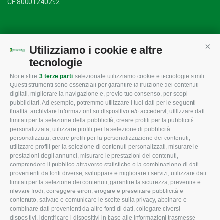
CF 80001240292
Mappa del sito
/
Privacy Policy
/
Cookie Policy
Utilizziamo i cookie e altre
Cont
tecnologie
Noi e altre
3 terze parti
selezionate utilizziamo cookie e tecnologie simili.
CONFAGRICOLTURA
CONFAGRICOLTURA
Questi strumenti sono essenziali per garantire la fruizione dei contenuti
ROVIGO
INFORMA
digitali, migliorare la navigazione e, previo tuo consenso, per scopi
pubblicitari. Ad esempio, potremmo utilizzare i tuoi dati per le seguenti
L'Associazione
Tecnico
finalità: archiviare informazioni su dispositivo e/o accedervi, utilizzare dati
limitati per la selezione della pubblicità, creare profili per la pubblicità
Missione e Progetto
Fiscale
personalizzata, utilizzare profili per la selezione di pubblicità
Organigramma aziendale
Lavoro
personalizzata, creare profili per la personalizzazione dei contenuti,
utilizzare profili per la selezione di contenuti personalizzati, misurare le
I Nostri Servizi
Ambiente
prestazioni degli annunci, misurare le prestazioni dei contenuti,
comprendere il pubblico attraverso statistiche o la combinazione di dati
Uffici della Sede
Associazione
provenienti da fonti diverse, sviluppare e migliorare i servizi, utilizzare dati
provinciale
limitati per la selezione dei contenuti, garantire la sicurezza, prevenire e
Le Sedi di Zona
rilevare frodi, correggere errori, erogare e presentare pubblicità e
CONFAGRICOLTURA
contenuto, salvare e comunicare le scelte sulla privacy, abbinare e
Agricoltori S.r.l.
ATTIVA
combinare dati provenienti da altre fonti di dati, collegare diversi
dispositivi, identificare i dispositivi in base alle informazioni trasmesse
Whistleblowing