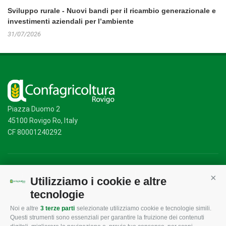
Sviluppo rurale - Nuovi bandi per il ricambio generazionale e
investimenti aziendali per l’ambiente
31/07/2026
Piazza Duomo 2
45100 Rovigo Ro, Italy
CF 80001240292
Mappa del sito
/
Privacy Policy
/
Cookie Policy
Utilizziamo i cookie e altre
Cont
tecnologie
Noi e altre
3 terze parti
selezionate utilizziamo cookie e tecnologie simili.
CONFAGRICOLTURA
CONFAGRICOLTURA
Questi strumenti sono essenziali per garantire la fruizione dei contenuti
ROVIGO
INFORMA