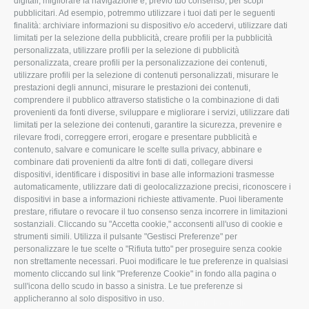
digitali, migliorare la navigazione e, previo tuo consenso, per scopi
pubblicitari. Ad esempio, potremmo utilizzare i tuoi dati per le seguenti
L'Associazione
Tecnico
finalità: archiviare informazioni su dispositivo e/o accedervi, utilizzare dati
limitati per la selezione della pubblicità, creare profili per la pubblicità
Missione e Progetto
Fiscale
personalizzata, utilizzare profili per la selezione di pubblicità
Organigramma aziendale
Lavoro
personalizzata, creare profili per la personalizzazione dei contenuti,
utilizzare profili per la selezione di contenuti personalizzati, misurare le
I Nostri Servizi
Ambiente
prestazioni degli annunci, misurare le prestazioni dei contenuti,
comprendere il pubblico attraverso statistiche o la combinazione di dati
Uffici della Sede
Associazione
provenienti da fonti diverse, sviluppare e migliorare i servizi, utilizzare dati
provinciale
limitati per la selezione dei contenuti, garantire la sicurezza, prevenire e
Le Sedi di Zona
rilevare frodi, correggere errori, erogare e presentare pubblicità e
CONFAGRICOLTURA
contenuto, salvare e comunicare le scelte sulla privacy, abbinare e
Agricoltori S.r.l.
ATTIVA
combinare dati provenienti da altre fonti di dati, collegare diversi
dispositivi, identificare i dispositivi in base alle informazioni trasmesse
Whistleblowing
Notizie in evidenza
automaticamente, utilizzare dati di geolocalizzazione precisi, riconoscere i
Confagricoltura Rovigo e
dispositivi in base a informazioni richieste attivamente. Puoi liberamente
Eventi
Agricoltori srl
prestare, rifiutare o revocare il tuo consenso senza incorrere in limitazioni
Comunicati Stampa
sostanziali. Cliccando su "Accetta cookie," acconsenti all'uso di cookie e
strumenti simili. Utilizza il pulsante "Gestisci Preferenze" per
Video
personalizzare le tue scelte o "Rifiuta tutto" per proseguire senza cookie
non strettamente necessari. Puoi modificare le tue preferenze in qualsiasi
Iscrizione Newsletter
momento cliccando sul link "Preferenze Cookie" in fondo alla pagina o
Newsletter
sull'icona dello scudo in basso a sinistra. Le tue preferenze si
applicheranno al solo dispositivo in uso.
Archivio Periodici