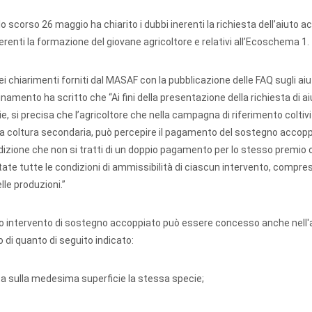
 scorso 26 maggio ha chiarito i dubbi inerenti la richiesta dell’aiuto 
inerenti la formazione del giovane agricoltore e relativi all’Ecoschema 1.
ei chiarimenti forniti dal MASAF con la pubblicazione delle FAQ sugli aiut
amento ha scritto che “Ai fini della presentazione della richiesta di ai
ie, si precisa che l’agricoltore che nella campagna di riferimento coltivi
na coltura secondaria, può percepire il pagamento del sostegno accopp
dizione che non si tratti di un doppio pagamento per lo stesso premio o
ttate tutte le condizioni di ammissibilità di ciascun intervento, compres
lle produzioni.”
nato intervento di sostegno accoppiato può essere concesso anche nell'
 di quanto di seguito indicato:
lta sulla medesima superficie la stessa specie;