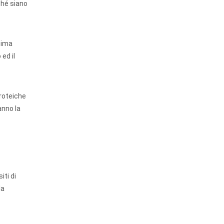
ché siano
esima
ed il
proteiche
anno la
iti di
la