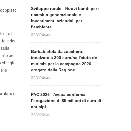
Sviluppo rurale - Nuovi bandi per il
accoppiato
ricambio generazionale e
investimenti aziendali per
l’ambiente
i diretti
31/07/2026
uto e dei
 sulla
Barbabietola da zucchero:
iato per
innalzato a 300 euro/ha l'aiuto de
 che gli
minimis per la campagna 2026
erogato dalla Regione
e le
31/07/2026
ambito di
PAC 2026 - Avepa conferma
l’erogazione di 85 milioni di euro di
anticipi
31/07/2026