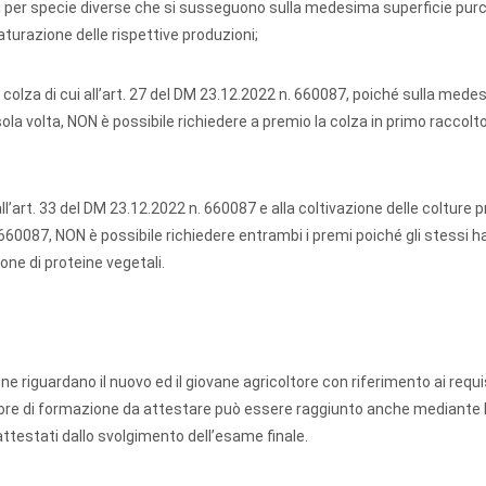
nti per specie diverse che si susseguono sulla medesima superficie pur
maturazione delle rispettive produzioni;
 e colza di cui all’art. 27 del DM 23.12.2022 n. 660087, poiché sulla med
la volta, NON è possibile richiedere a premio la colza in primo raccolto 
i all’art. 33 del DM 23.12.2022 n. 660087 e alla coltivazione delle colture 
n. 660087, NON è possibile richiedere entrambi i premi poiché gli stessi h
one di proteine vegetali.
one riguardano il nuovo ed il giovane agricoltore con riferimento ai requis
0 ore di formazione da attestare può essere raggiunto anche mediante 
 attestati dallo svolgimento dell’esame finale.