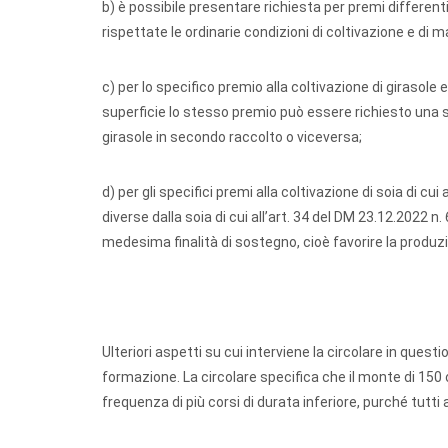
b) è possibile presentare richiesta per premi differe
rispettate le ordinarie condizioni di coltivazione e di 
c) per lo specifico premio alla coltivazione di girasole
superficie lo stesso premio può essere richiesto una so
girasole in secondo raccolto o viceversa;
d) per gli specifici premi alla coltivazione di soia di cu
diverse dalla soia di cui all’art. 34 del DM 23.12.2022 
medesima finalità di sostegno, cioè favorire la produzi
Ulteriori aspetti su cui interviene la circolare in questi
formazione. La circolare specifica che il monte di 15
frequenza di più corsi di durata inferiore, purché tutti