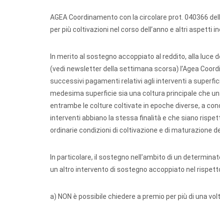
AGEA Coordinamento con la circolare prot. 040366 dello
per più coltivazioni nel corso dell’anno e altri aspetti 
In merito al sostegno accoppiato al reddito, alla luce d
(vedi newsletter della settimana scorsa) l’Agea Coordin
successivi pagamenti relativi agli interventi a superfic
medesima superficie sia una coltura principale che u
entrambe le colture coltivate in epoche diverse, a con
interventi abbiano la stessa finalità e che siano rispe
ordinarie condizioni di coltivazione e di maturazione de
In particolare, il sostegno nell'ambito di un determi
un altro intervento di sostegno accoppiato nel rispetto
a) NON è possibile chiedere a premio per più di una vo