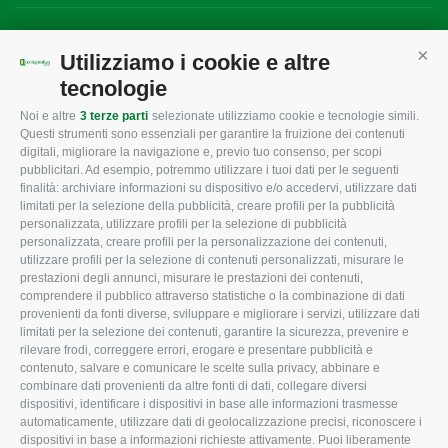
Mappa del sito
/
Privacy Policy
/
Cookie Policy
Utilizziamo i cookie e altre
Cont
tecnologie
Noi e altre
3 terze parti
selezionate utilizziamo cookie e tecnologie simili.
CONFAGRICOLTURA
CONFAGRICOLTURA
Questi strumenti sono essenziali per garantire la fruizione dei contenuti
ROVIGO
INFORMA
digitali, migliorare la navigazione e, previo tuo consenso, per scopi
pubblicitari. Ad esempio, potremmo utilizzare i tuoi dati per le seguenti
L'Associazione
Tecnico
finalità: archiviare informazioni su dispositivo e/o accedervi, utilizzare dati
limitati per la selezione della pubblicità, creare profili per la pubblicità
Missione e Progetto
Fiscale
personalizzata, utilizzare profili per la selezione di pubblicità
Organigramma aziendale
Lavoro
personalizzata, creare profili per la personalizzazione dei contenuti,
utilizzare profili per la selezione di contenuti personalizzati, misurare le
I Nostri Servizi
Ambiente
prestazioni degli annunci, misurare le prestazioni dei contenuti,
comprendere il pubblico attraverso statistiche o la combinazione di dati
Uffici della Sede
Associazione
provenienti da fonti diverse, sviluppare e migliorare i servizi, utilizzare dati
provinciale
limitati per la selezione dei contenuti, garantire la sicurezza, prevenire e
Le Sedi di Zona
rilevare frodi, correggere errori, erogare e presentare pubblicità e
CONFAGRICOLTURA
contenuto, salvare e comunicare le scelte sulla privacy, abbinare e
Agricoltori S.r.l.
ATTIVA
combinare dati provenienti da altre fonti di dati, collegare diversi
dispositivi, identificare i dispositivi in base alle informazioni trasmesse
Whistleblowing
Notizie in evidenza
automaticamente, utilizzare dati di geolocalizzazione precisi, riconoscere i
Confagricoltura Rovigo e
dispositivi in base a informazioni richieste attivamente. Puoi liberamente
Eventi