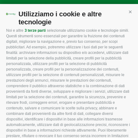
Mappa del sito
/
Privacy Policy
/
Cookie Policy
Utilizziamo i cookie e altre
Cont
tecnologie
Noi e altre
3 terze parti
selezionate utilizziamo cookie e tecnologie simili.
CONFAGRICOLTURA
CONFAGRICOLTURA
Questi strumenti sono essenziali per garantire la fruizione dei contenuti
ROVIGO
INFORMA
digitali, migliorare la navigazione e, previo tuo consenso, per scopi
pubblicitari. Ad esempio, potremmo utilizzare i tuoi dati per le seguenti
L'Associazione
Tecnico
finalità: archiviare informazioni su dispositivo e/o accedervi, utilizzare dati
limitati per la selezione della pubblicità, creare profili per la pubblicità
Missione e Progetto
Fiscale
personalizzata, utilizzare profili per la selezione di pubblicità
Organigramma aziendale
Lavoro
personalizzata, creare profili per la personalizzazione dei contenuti,
utilizzare profili per la selezione di contenuti personalizzati, misurare le
I Nostri Servizi
Ambiente
prestazioni degli annunci, misurare le prestazioni dei contenuti,
comprendere il pubblico attraverso statistiche o la combinazione di dati
Uffici della Sede
Associazione
provenienti da fonti diverse, sviluppare e migliorare i servizi, utilizzare dati
provinciale
limitati per la selezione dei contenuti, garantire la sicurezza, prevenire e
Le Sedi di Zona
rilevare frodi, correggere errori, erogare e presentare pubblicità e
CONFAGRICOLTURA
contenuto, salvare e comunicare le scelte sulla privacy, abbinare e
Agricoltori S.r.l.
ATTIVA
combinare dati provenienti da altre fonti di dati, collegare diversi
dispositivi, identificare i dispositivi in base alle informazioni trasmesse
Whistleblowing
Notizie in evidenza
automaticamente, utilizzare dati di geolocalizzazione precisi, riconoscere i
Confagricoltura Rovigo e
dispositivi in base a informazioni richieste attivamente. Puoi liberamente
Eventi
Agricoltori srl
prestare, rifiutare o revocare il tuo consenso senza incorrere in limitazioni