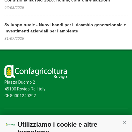
Condizionalità PAC 2026: norme, controlli e sanzioni
07/08/2026
Sviluppo rurale - Nuovi bandi per il ricambio generazionale e
investimenti aziendali per l’ambiente
31/07/2026
Piazza Duomo 2
45100 Rovigo Ro, Italy
CF 80001240292
Mappa del sito
/
Privacy Policy
/
Cookie Policy
Utilizziamo i cookie e altre
Cont