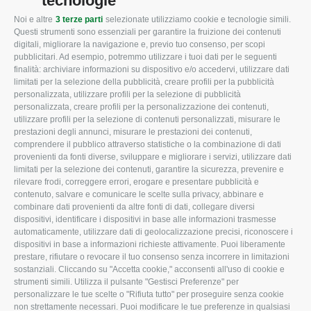
tecnologie
Noi e altre
3 terze parti
selezionate utilizziamo cookie e tecnologie simili.
CONFAGRICOLTURA
CONFAGRICOLTURA
Questi strumenti sono essenziali per garantire la fruizione dei contenuti
ROVIGO
INFORMA
digitali, migliorare la navigazione e, previo tuo consenso, per scopi
pubblicitari. Ad esempio, potremmo utilizzare i tuoi dati per le seguenti
L'Associazione
Tecnico
finalità: archiviare informazioni su dispositivo e/o accedervi, utilizzare dati
limitati per la selezione della pubblicità, creare profili per la pubblicità
Missione e Progetto
Fiscale
personalizzata, utilizzare profili per la selezione di pubblicità
Organigramma aziendale
Lavoro
personalizzata, creare profili per la personalizzazione dei contenuti,
utilizzare profili per la selezione di contenuti personalizzati, misurare le
I Nostri Servizi
Ambiente
prestazioni degli annunci, misurare le prestazioni dei contenuti,
comprendere il pubblico attraverso statistiche o la combinazione di dati
Uffici della Sede
Associazione
provenienti da fonti diverse, sviluppare e migliorare i servizi, utilizzare dati
provinciale
limitati per la selezione dei contenuti, garantire la sicurezza, prevenire e
Le Sedi di Zona
rilevare frodi, correggere errori, erogare e presentare pubblicità e
CONFAGRICOLTURA
contenuto, salvare e comunicare le scelte sulla privacy, abbinare e
Agricoltori S.r.l.
ATTIVA
combinare dati provenienti da altre fonti di dati, collegare diversi
dispositivi, identificare i dispositivi in base alle informazioni trasmesse
Whistleblowing
Notizie in evidenza
automaticamente, utilizzare dati di geolocalizzazione precisi, riconoscere i
Confagricoltura Rovigo e
dispositivi in base a informazioni richieste attivamente. Puoi liberamente
Eventi
Agricoltori srl
prestare, rifiutare o revocare il tuo consenso senza incorrere in limitazioni
Comunicati Stampa
sostanziali. Cliccando su "Accetta cookie," acconsenti all'uso di cookie e
strumenti simili. Utilizza il pulsante "Gestisci Preferenze" per
Video
personalizzare le tue scelte o "Rifiuta tutto" per proseguire senza cookie
non strettamente necessari. Puoi modificare le tue preferenze in qualsiasi
Iscrizione Newsletter