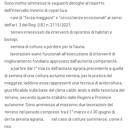
Sono inoltre ammesse le seguenti deroghe al rispetto
dell’intervallo minimo di copertura:
· casi di “forza maggiore” e “circostanze eccezionali” ai sensi
dell’art. 3 del Reg. (UE) n. 2115/2021;
· terreni interessati da interventi di ripristino di habitat e
biotopi;
· semina di colture a perdere per la fauna;
· lavorazioni siano funzionali all’esecuzione di interventi di
miglioramento fondiario approvato dall’autorità competente;
· a partire dal 1° marzo dell’annata agraria precedente a quella
di semina di una coltura autunno vernina, per la pratica del
maggese, laddove essa rappresenti una tecnica di aridocoltura,
giustificabile sulla base del clima caldo-arido e della tessitura del
terreno, secondo quanto stabilito dalle Regioni e Province
autonome. Sono ammesse al massimo due lavorazioni del
terreno nel periodo compreso tra il 1° marzo e il 30 giugno di
detta annata agraria; · nel caso di colture sommerse, come il
riso.