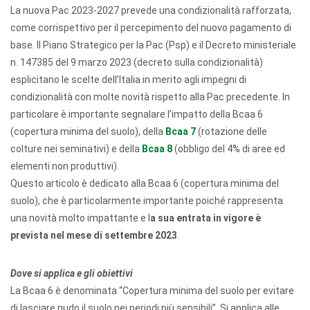
La nuova Pac 2023-2027 prevede una condizionalità rafforzata,
come corrispettivo per il percepimento del nuovo pagamento di
base. Il Piano Strategico per la Pac (Psp) e il Decreto ministeriale
n. 147385 del 9 marzo 2023 (decreto sulla condizionalità)
esplicitano le scelte dell’Italia in merito agli impegni di
condizionalità con molte novità rispetto alla Pac precedente. In
particolare è importante segnalare l’impatto della Bcaa 6
(copertura minima del suolo), della
Bcaa 7
(rotazione delle
colture nei seminativi) e della
Bcaa 8
(obbligo del 4% di aree ed
elementi non produttivi).
Questo articolo è dedicato alla Bcaa 6 (copertura minima del
suolo), che è particolarmente importante poiché rappresenta
una novità molto impattante e l
a sua entrata in vigore è
prevista nel mese di settembre 2023
.
Dove si applica e gli obiettivi
La Bcaa 6 è denominata “Copertura minima del suolo per evitare
di lasciare nudo il suolo nei periodi più sensibili”. Si applica alle