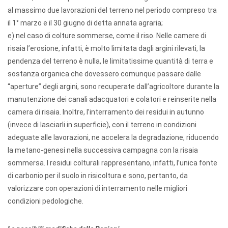
al massimo due lavorazioni del terreno nel periodo compreso tra
il 1° marzo e il 30 giugno di detta annata agraria;
e) nel caso di colture sommerse, come il riso. Nelle camere di
risaia l’erosione, infatti, è molto limitata dagli argini rilevati, la
pendenza del terreno è nulla, le limitatissime quantità di terra e
sostanza organica che dovessero comunque passare dalle
“aperture” degli argini, sono recuperate dall’agricoltore durante la
manutenzione dei canali adacquatori e colatori e reinserite nella
camera di risaia. Inoltre, l’interramento dei residui in autunno
(invece di lasciarli in superficie), con il terreno in condizioni
adeguate alle lavorazioni, ne accelera la degradazione, riducendo
la metano-genesi nella successiva campagna con la risaia
sommersa. I residui colturali rappresentano, infatti, l’unica fonte
di carbonio per il suolo in risicoltura e sono, pertanto, da
valorizzare con operazioni di interramento nelle migliori
condizioni pedologiche.