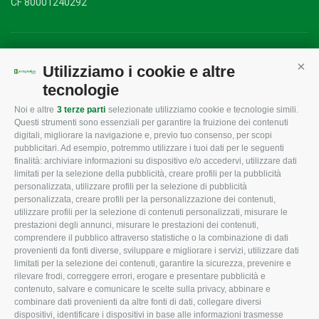
CF 80001240292
Mappa del sito
/
Privacy Policy
/
Cookie Policy
Utilizziamo i cookie e altre
Cont
tecnologie
Noi e altre
3 terze parti
selezionate utilizziamo cookie e tecnologie simili.
CONFAGRICOLTURA
CONFAGRICOLTURA
Questi strumenti sono essenziali per garantire la fruizione dei contenuti
ROVIGO
INFORMA
digitali, migliorare la navigazione e, previo tuo consenso, per scopi
pubblicitari. Ad esempio, potremmo utilizzare i tuoi dati per le seguenti
L'Associazione
Tecnico
finalità: archiviare informazioni su dispositivo e/o accedervi, utilizzare dati
limitati per la selezione della pubblicità, creare profili per la pubblicità
Missione e Progetto
Fiscale
personalizzata, utilizzare profili per la selezione di pubblicità
Organigramma aziendale
Lavoro
personalizzata, creare profili per la personalizzazione dei contenuti,
utilizzare profili per la selezione di contenuti personalizzati, misurare le
I Nostri Servizi
Ambiente
prestazioni degli annunci, misurare le prestazioni dei contenuti,
comprendere il pubblico attraverso statistiche o la combinazione di dati
Uffici della Sede
Associazione
provenienti da fonti diverse, sviluppare e migliorare i servizi, utilizzare dati
provinciale
limitati per la selezione dei contenuti, garantire la sicurezza, prevenire e
Le Sedi di Zona
rilevare frodi, correggere errori, erogare e presentare pubblicità e
CONFAGRICOLTURA
contenuto, salvare e comunicare le scelte sulla privacy, abbinare e
Agricoltori S.r.l.
ATTIVA
combinare dati provenienti da altre fonti di dati, collegare diversi
dispositivi, identificare i dispositivi in base alle informazioni trasmesse
Whistleblowing