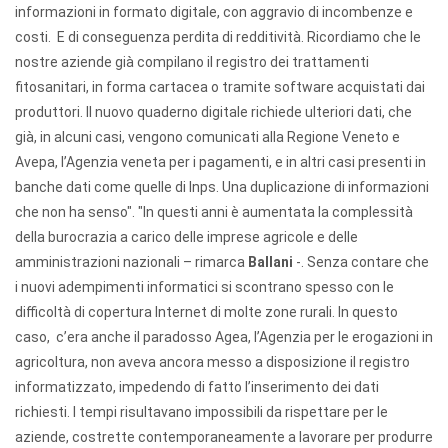
informazioni in formato digitale, con aggravio di incombenze e
costi. E di conseguenza perdita di redditività. Ricordiamo che le
nostre aziende già compilano il registro dei trattamenti
fitosanitari, in forma cartacea o tramite software acquistati dai
produttori. Il nuovo quaderno digitale richiede ulteriori dati, che
già, in alcuni casi, vengono comunicati alla Regione Veneto e
Avepa, l’Agenzia veneta per i pagamenti, e in altri casi presenti in
banche dati come quelle di Inps. Una duplicazione di informazioni
che non ha senso". "In questi anni è aumentata la complessità
della burocrazia a carico delle imprese agricole e delle
amministrazioni nazionali – rimarca
Ballani
-. Senza contare che
i nuovi adempimenti informatici si scontrano spesso con le
difficoltà di copertura Internet di molte zone rurali. In questo
caso, c’era anche il paradosso Agea, l’Agenzia per le erogazioni in
agricoltura, non aveva ancora messo a disposizione il registro
informatizzato, impedendo di fatto l’inserimento dei dati
richiesti. I tempi risultavano impossibili da rispettare per le
aziende, costrette contemporaneamente a lavorare per produrre