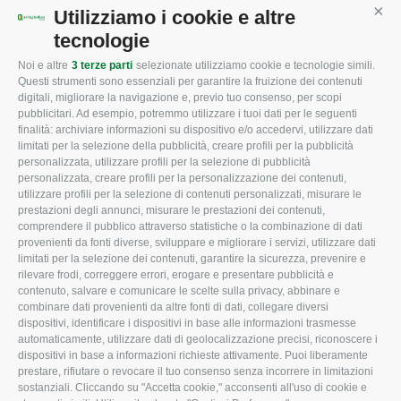
Mappa del sito
/
Privacy Policy
/
Cookie Policy
Utilizziamo i cookie e altre
Cont
tecnologie
Noi e altre
3 terze parti
selezionate utilizziamo cookie e tecnologie simili.
CONFAGRICOLTURA
CONFAGRICOLTURA
Questi strumenti sono essenziali per garantire la fruizione dei contenuti
ROVIGO
INFORMA
digitali, migliorare la navigazione e, previo tuo consenso, per scopi
pubblicitari. Ad esempio, potremmo utilizzare i tuoi dati per le seguenti
L'Associazione
Tecnico
finalità: archiviare informazioni su dispositivo e/o accedervi, utilizzare dati
limitati per la selezione della pubblicità, creare profili per la pubblicità
Missione e Progetto
Fiscale
personalizzata, utilizzare profili per la selezione di pubblicità
Organigramma aziendale
Lavoro
personalizzata, creare profili per la personalizzazione dei contenuti,
utilizzare profili per la selezione di contenuti personalizzati, misurare le
I Nostri Servizi
Ambiente
prestazioni degli annunci, misurare le prestazioni dei contenuti,
comprendere il pubblico attraverso statistiche o la combinazione di dati
Uffici della Sede
Associazione
provenienti da fonti diverse, sviluppare e migliorare i servizi, utilizzare dati
provinciale
limitati per la selezione dei contenuti, garantire la sicurezza, prevenire e
Le Sedi di Zona
rilevare frodi, correggere errori, erogare e presentare pubblicità e
CONFAGRICOLTURA
contenuto, salvare e comunicare le scelte sulla privacy, abbinare e
Agricoltori S.r.l.
ATTIVA
combinare dati provenienti da altre fonti di dati, collegare diversi
dispositivi, identificare i dispositivi in base alle informazioni trasmesse
Whistleblowing
Notizie in evidenza
automaticamente, utilizzare dati di geolocalizzazione precisi, riconoscere i
Confagricoltura Rovigo e
dispositivi in base a informazioni richieste attivamente. Puoi liberamente
Eventi
Agricoltori srl
prestare, rifiutare o revocare il tuo consenso senza incorrere in limitazioni
Comunicati Stampa
sostanziali. Cliccando su "Accetta cookie," acconsenti all'uso di cookie e