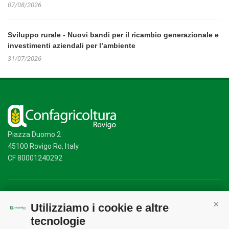
07/08/2026
Sviluppo rurale - Nuovi bandi per il ricambio generazionale e
investimenti aziendali per l’ambiente
31/07/2026
Piazza Duomo 2
45100 Rovigo Ro, Italy
CF 80001240292
Mappa del sito
/
Privacy Policy
/
Cookie Policy
Utilizziamo i cookie e altre
Cont
tecnologie