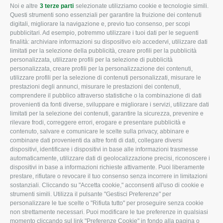
Noi e altre
3 terze parti
selezionate utilizziamo cookie e tecnologie simili.
CONFAGRICOLTURA
CONFAGRICOLTURA
Questi strumenti sono essenziali per garantire la fruizione dei contenuti
ROVIGO
INFORMA
digitali, migliorare la navigazione e, previo tuo consenso, per scopi
pubblicitari. Ad esempio, potremmo utilizzare i tuoi dati per le seguenti
L'Associazione
Tecnico
finalità: archiviare informazioni su dispositivo e/o accedervi, utilizzare dati
limitati per la selezione della pubblicità, creare profili per la pubblicità
Missione e Progetto
Fiscale
personalizzata, utilizzare profili per la selezione di pubblicità
Organigramma aziendale
Lavoro
personalizzata, creare profili per la personalizzazione dei contenuti,
utilizzare profili per la selezione di contenuti personalizzati, misurare le
I Nostri Servizi
Ambiente
prestazioni degli annunci, misurare le prestazioni dei contenuti,
comprendere il pubblico attraverso statistiche o la combinazione di dati
Uffici della Sede
Associazione
provenienti da fonti diverse, sviluppare e migliorare i servizi, utilizzare dati
provinciale
limitati per la selezione dei contenuti, garantire la sicurezza, prevenire e
Le Sedi di Zona
rilevare frodi, correggere errori, erogare e presentare pubblicità e
CONFAGRICOLTURA
contenuto, salvare e comunicare le scelte sulla privacy, abbinare e
Agricoltori S.r.l.
ATTIVA
combinare dati provenienti da altre fonti di dati, collegare diversi
dispositivi, identificare i dispositivi in base alle informazioni trasmesse
Whistleblowing
Notizie in evidenza
automaticamente, utilizzare dati di geolocalizzazione precisi, riconoscere i
Confagricoltura Rovigo e
dispositivi in base a informazioni richieste attivamente. Puoi liberamente
Eventi
Agricoltori srl
prestare, rifiutare o revocare il tuo consenso senza incorrere in limitazioni
Comunicati Stampa
sostanziali. Cliccando su "Accetta cookie," acconsenti all'uso di cookie e
strumenti simili. Utilizza il pulsante "Gestisci Preferenze" per
Video
personalizzare le tue scelte o "Rifiuta tutto" per proseguire senza cookie
non strettamente necessari. Puoi modificare le tue preferenze in qualsiasi
Iscrizione Newsletter
momento cliccando sul link "Preferenze Cookie" in fondo alla pagina o